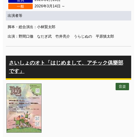
会員
2026年3月14日 ～
一般
出演者等
脚本・総合演出：小林賢太郎
出演：野間口徹 なだぎ武 竹井亮介 うらじぬの 平原慎太郎
さいしょのオト「はじめまして、アチック俱樂部
です」
音楽