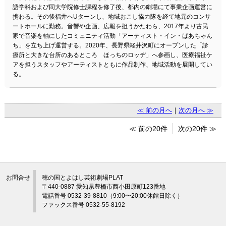
語学科および同大学院修士課程を修了後、都内の劇場にて事業企画運営に
携わる。その後福井へUターンし、地域おこし協力隊を経て地元のコンサ
ートホールに勤務。音響や企画、広報を担うかたわら、2017年より古民
家で音楽を軸にしたコミュニティ活動「アーティスト・イン・ばあちゃん
ち」を立ち上げ運営する。2020年、長野県軽井沢町にオープンした「診
療所と大きな台所のあるところ ほっちのロッヂ」へ参画し、医療福祉ケ
アを担うスタッフやアーティストともに作品制作、地域活動を展開してい
る。
≪ 前の月へ
｜
次の月へ ≫
≪ 前の20件
次の20件 ≫
お問合せ
穂の国とよはし芸術劇場PLAT
〒440-0887 愛知県豊橋市西小田原町123番地
電話番号 0532-39-8810（9:00〜20:00休館日除く）
ファックス番号 0532-55-8192