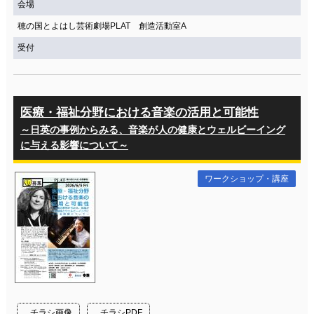
会場
穂の国とよはし芸術劇場PLAT 創造活動室A
受付
医療・福祉分野における音楽の活用と可能性
～日英の事例からみる、音楽が人の健康とウェルビーイング
に与える影響について～
ワークショップ・講座
チラシ画像
チラシPDF