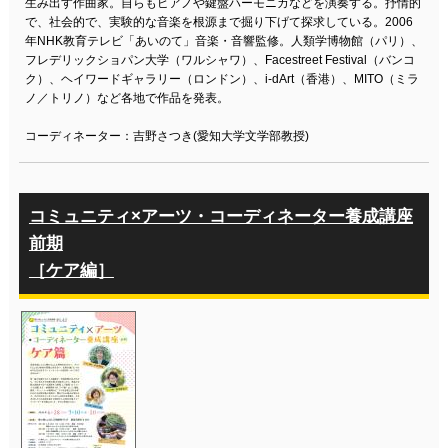
生み出す作曲家。自らもピアノや鍵盤ハーモニカなどを演奏する。抒情的
で、社会的で、実験的な音楽を根源まで掘り下げて探求している。2006
年NHK教育テレビ「あいのて」音楽・音響監修。人類学博物館（パリ）、
フレデリックショパン大学（ワルシャワ）、Facestreet Festival（バンコ
ク）、ヘイワードギャラリー（ロンドン）、i-dArt（香港）、MITO（ミラ
ノ／トリノ）など各地で作品を発表。
コーディネーター：吉野さつき(愛知大学文学部教授)
コミュニティ×アーツ・コーディネーター養成講座
前期
［ケア編］