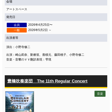
会場
アートスペース
発売日
2026年4月25日〜
会員
2026年5月2日 ～
一般
出演者等
演出：小野寺修二
出演：崎山莉奈、劉睿筑、善積元、藤田桃子、小野寺修二
音楽・音響のＶＶ翻訳表現：雫境
豊橋吹奏楽団 The 11th Regular Concert
音楽