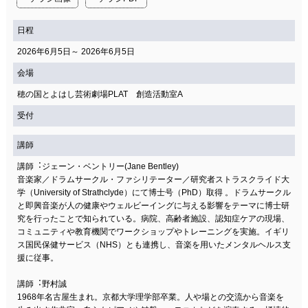
日程
2026年6月5日～ 2026年6月5日
会場
穂の国とよはし芸術劇場PLAT 創造活動室A
受付
講師
講師︓ジェーン・ベントリー(Jane Bentley)
音楽家／ドラムサークル・ファシリテーター／研究者ストラスクライド大
学（University of Strathclyde）にて博士号（PhD）取得 。ドラムサークル
と即興音楽が人の健康やウェルビーイングに与える影響をテーマに博士研
究を行ったことで知られている。病院、高齢者施設、認知症ケアの現場、
コミュニティや教育機関でワークショップやトレーニングを実施。イギリ
ス国民保健サービス（NHS）とも連携し、音楽を用いたメンタルヘルス支
援に従事。
講師︓野村誠
1968年名古屋生まれ。京都大学理学部卒業。人や場との交流から音楽を