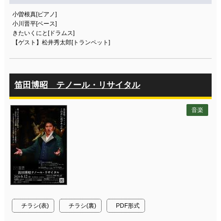
小曽根真[ピアノ]
小川晋平[ベース]
きたいくにと[ドラムス]
【ゲスト】松井秀太郎[トランペット]
笛田博昭 テノール・リサイタル
音楽
チラシ(表)
チラシ(裏)
PDF形式