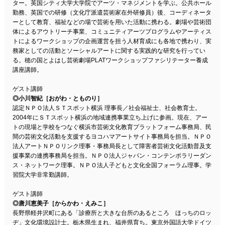
ター。英国シティ大学大学院でアーツ・マネジメントを学ぶ。公共ホール
勤務、英国での研修（文化庁派遣芸術家在外研修員）後、コーディネータ
ーとして教育、福祉などの場で芸術を用いた活動に携わる。劇場や芸術団
体によるアウトリーチ事業、コミュニティアーツプログラムやアーティス
トによるワークショップの企画運営を担う人材育成にも各地で携わり、実
務家としての活動とソーシャルアートに関する実践的な研究を行ってい
る。穂の国とよはし芸術劇場PLATワークショップファシリテーター養成
講座講師。
ゲスト講師
◎小川智紀［おがわ・とものり］
認定ＮＰＯ法人ＳＴスポット横浜 理事長／社会福祉士、社会教育士。
2004年にＳＴスポット横浜の地域連携事業立ち上げに参画。現在、アー
トの現場と学校をつなぐ横浜市芸術文化教育プラットフォーム事務局、民
間の芸術文化活動を支援するヨコハマアートサイト事務局を担当。ＮＰＯ
法人アートＮＰＯリンク理事・事務局長として障害者芸術文化活動普及支
援事業の連携事務局を担当。ＮＰＯ法人ジャパン・コンテンポラリーダン
ス・ネットワーク理事。ＮＰＯ法人子どもと文化全国フォーラム理事。学
習院大学非常勤講師。
ゲスト講師
◎唐川恵美子［からかわ・えみこ］
長野県軽井沢町にある「診療所と大きな台所のあるところ ほっちのロッ
ヂ」文化環境設計士。栃木県生まれ、福井県育ち。東京外国語大学ドイツ