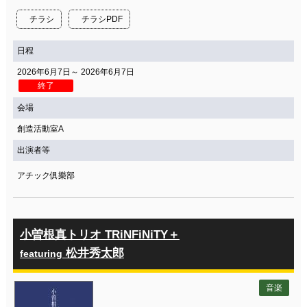
チラシ
チラシPDF
日程
2026年6月7日～ 2026年6月7日
終了
会場
創造活動室A
出演者等
アチック俱樂部
小曽根真トリオ TRiNFiNiTY＋
松井秀太郎
featuring
音楽