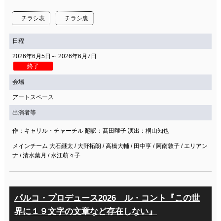
関連団体・施設
チラシ表
チラシ裏
アクセシビリティ/
会員制度のご案内
サービス
日程
座席表
月間スケジュール
2026年6月5日～ 2026年6月7日
終了
プラットニュース
出版物・映像
会場
アートスペース
出演者等
交通アクセス
お問合せ
作：キャリル・チャーチル 翻訳：髙田曜子 演出：桐山知也
サイトマップ
トップに戻る
メインチーム 大石継太 / 大野拓朗 / 高橋大輔 / 田中亨 / 阿南敦子 / エリアン
ナ / 清水葉月 / 水江萌々子
パルコ・プロデュース2026 ル・コント『この世
界に１９文字の文章など存在しない』