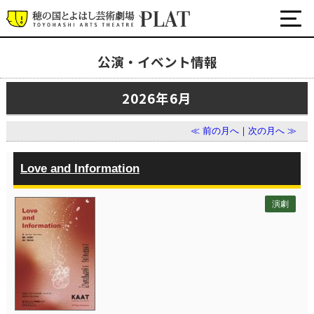
公演・イベント情報
最新の公演・イベント情報
2026年6月
演劇・ダンス・音楽など
公式SNS
≪ 前の月へ
｜
次の月へ ≫
ワークショップ・講座
イベント
Love and Information
演劇
プラットについて
チケット・座席表・鑑賞サポートなど
施設の利用について
サポート