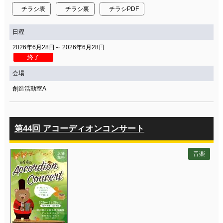
チラシ表
チラシ裏
チラシPDF
日程
2026年6月28日～ 2026年6月28日
終了
会場
創造活動室A
第44回 アコーディオンコンサート
音楽