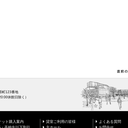
原町123番地
0〜20:00休館日除く）
ケット購入案内
貸室ご利用の皆様
よくある質問
25・高校生以下割引
主ホール
お問合せ