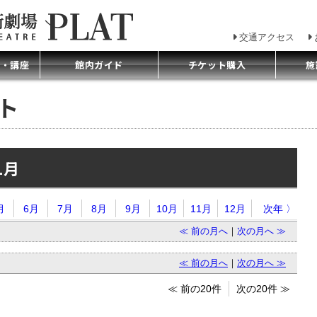
交通アクセス
プ・講座
館内ガイド
チケット購入
施
ント
1月
月
6月
7月
8月
9月
10月
11月
12月
次年 〉
≪ 前の月へ
｜
次の月へ ≫
≪ 前の月へ
｜
次の月へ ≫
≪ 前の20件
次の20件 ≫