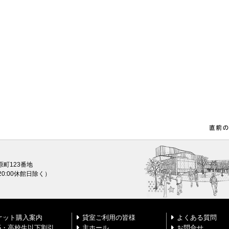
原町123番地
0〜20:00休館日除く）
ケット購入案内
貸室ご利用の皆様
よくある質問
25・高校生以下割引
主ホール
お問合せ