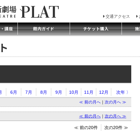
交通アクセス
プ・講座
館内ガイド
チケット購入
施
ント
月
6月
7月
8月
9月
10月
11月
12月
次年 〉
≪ 前の月へ
｜
次の月へ ≫
≪ 前の月へ
｜
次の月へ ≫
≪ 前の20件
次の20件 ≫