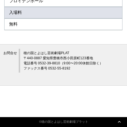
フロイデンホール
入場料
アクセシビリティ/
会員制度のご案内
サービス
無料
座席表
月間スケジュール
プラットニュース
出版物・映像
お問合せ
穂の国とよはし芸術劇場PLAT
〒440-0887 愛知県豊橋市西小田原町123番地
電話番号 0532-39-8810（9:00〜20:00休館日除く）
交通アクセス
お問合せ
ファックス番号 0532-55-8192
サイトマップ
トップに戻る
©穂の国とよはし芸術劇場プラット
©穂の国とよはし芸術劇場プラット