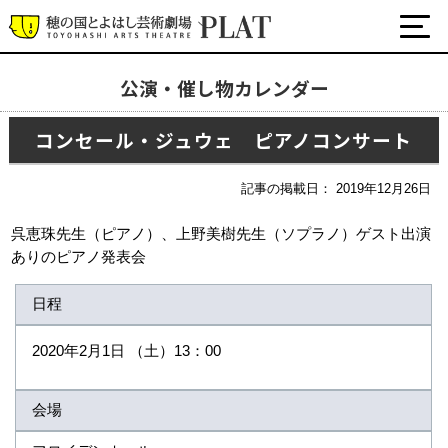
公演・催し物カレンダー
公演・催物カレンダー
コンセール・ジュウェ ピアノコンサート
プラットについて
公式SNS
記事の掲載日： 2019年12月26日
チケット・座席表・鑑賞サポートなど
呉恵珠先生（ピアノ）、上野美樹先生（ソプラノ）ゲスト出演
施設の利用について
ありのピアノ発表会
サポート
日程
関連団体・施設
2020年2月1日 （土）13：00
会場