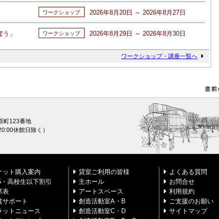
2026年8月20日 ～ 2026年8月27日
ワークショップ
ぼう」
2026年8月29日 ～ 2026年8月30日
ワークショップ
ワークショップ・講座一覧へ
原町123番地
0〜20:00休館日除く）
ケット購入案内
貸室ご利用の皆様
よくある質問
25・高校生以下割引
主ホール
お問合せ
席表
アートスペース
利用規約
賞サポート
創造活動室A・B
ご支援のお願い
ラットニュース
創造活動室C・D
サイトマップ