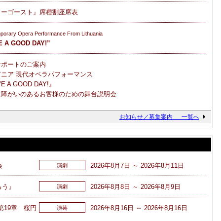
リーゴースト』席種割座席表
porary Opera Performance From Lithuania
E A GOOD DAY!”
サポートのご案内
ニア 現代オペラパフォーマンス
E A GOOD DAY!』
に障がいのあるお客様のための舞台説明会
お知らせ／募集案内 一覧へ
会
2026年8月7日 ～ 2026年8月11日
演劇
ろう』
2026年8月8日 ～ 2026年8月9日
演劇
第19章 桜円
2026年8月16日 ～ 2026年8月16日
演芸