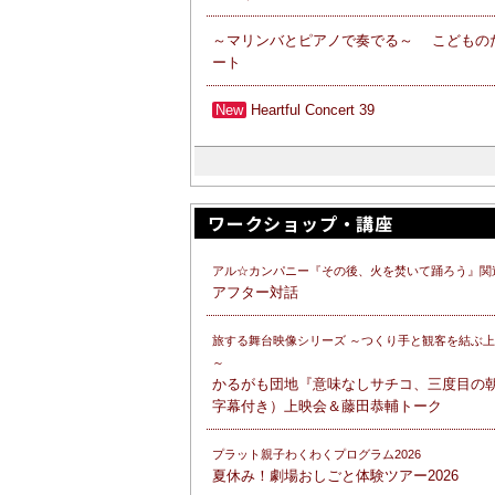
～マリンバとピアノで奏でる～ こどもの
ート
New
Heartful Concert 39
ワークショップ・講座
アル☆カンパニー『その後、火を焚いて踊ろう』関
アフター対話
旅する舞台映像シリーズ ～つくり手と観客を結ぶ
～
かるがも団地『意味なしサチコ、三度目の
字幕付き）上映会＆藤田恭輔トーク
プラット親子わくわくプログラム2026
夏休み！劇場おしごと体験ツアー2026