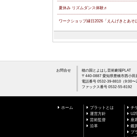
夏休み リズムダンス体験♬
ワークショップ縁日2026「えんげきとあそ
お問合せ
穂の国とよはし芸術劇場PLAT
〒440-0887 愛知県豊橋市西小田
電話番号 0532-39-8810（9:0
ファックス番号 0532-55-8192
ホーム
プラットとは
チ
運営方針
U
芸術監督
座
沿革
鑑
プ