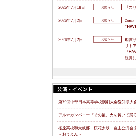
2026年7月18日
『ス
お知らせ
2026年7月2日
お知らせ
Contem
“HAV
2026年7月2日
鑑賞
お知らせ
リトア
『HAV
視覚
公演・イベント
第79回中部日本高等学校演劇大会愛知県大
アル☆カンパニー『その後、火を焚いて踊
桜丘高校和太鼓部 桜花太鼓 自主公演会 
～おうえん～