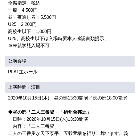
全席指定・税込
一般 4,500円
昼・夜通し券：5,500円
U25 2,200円
高校生以下 1,000円
U25、高校生以下は入場時要本人確認書類提示。
※未就学児入場不可
公演会場
PLAT主ホール
上演時間・演目
2020年10月15日(木) 昼の部13:30開演／夜の部18:00開演
◆昼の部「二人三番叟」「摂州合邦辻」
日時：2020年10月15日(木)13:30開演
内容：「二人三番叟」
二人の三番叟が天下泰平、五穀豊穣を祈り、舞います。義