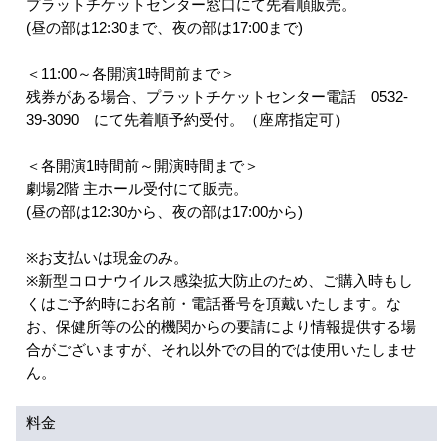
プラットチケットセンター窓口にて先着順販売。
(昼の部は12:30まで、夜の部は17:00まで)
アクセシビリティ/
会員制度のご案内
＜11:00～各開演1時間前まで＞
サービス
残券がある場合、プラットチケットセンター電話 0532-
座席表
月間スケジュール
39-3090 にて先着順予約受付。（座席指定可）
プラットニュース
出版物・映像
＜各開演1時間前～開演時間まで＞
劇場2階 主ホール受付にて販売。
(昼の部は12:30から、夜の部は17:00から)
交通アクセス
お問合せ
※お支払いは現金のみ。
※新型コロナウイルス感染拡大防止のため、ご購入時もし
サイトマップ
トップに戻る
くはご予約時にお名前・電話番号を頂戴いたします。な
お、保健所等の公的機関からの要請により情報提供する場
合がございますが、それ以外での目的では使用いたしませ
ん。
料金