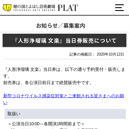
お知らせ／募集案内
お知らせ／募集案内
『人形浄瑠璃 文楽』当日券販売について
プラットについて
公式SNS
記事の掲載日： 2020年10月12日
チケット・座席表・鑑賞サポートなど
『人形浄瑠璃 文楽』当日券は、以下の通り予約受付・販売しま
施設の利用について
す。
サポート
前売券は、各公演日前日まで絶賛販売中です。
関連団体・施設
新型コロナウイルス感染症対策とご来館される皆さまへのお願
い
取扱い
＜公演当日10:00～各開演1時間前まで＞