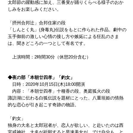
太郎節の躍動感に加え、三番叟が踊りくらべる様子のおか
しみをお楽しみください。
「摂州合邦辻」合邦住家の段
「しんとく丸」(身毒丸)伝説をもとに作られた作品。劇中の
玉手御前の激しい心情の接し方や嫉妬による狂乱のさま
は、聞きどころの一つとして有名です。
上演時間：2時間30分（休憩20分含む）
◆夜の部「本朝廿四孝」「釣女」
日時：2020年10月15日(木)18:00開演
内容：「本朝廿四孝」十種香の段、奥庭狐火の段
諏訪湖に伝わる白狐伝説を題材にとった、八重垣姫の情熱
的な恋心が引き起こす奇跡の物語。
「釣女」
独身の大名と太郎冠者が、恋人が欲しい、と赴いたのは西
宮戒神社。大名が祈願すると早速美女が。では自分も、と