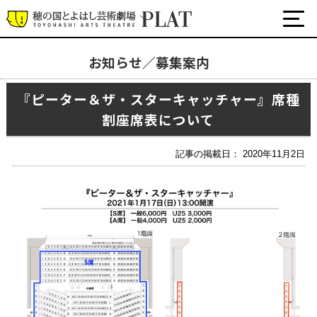
お知らせ／募集案内
お知らせ／募集案内
『ピーター＆ザ・スターキャッチャー』席種
割座席表について
プラットについて
公式SNS
チケット・座席表・鑑賞サポートなど
記事の掲載日： 2020年11月2日
施設の利用について
サポート
関連団体・施設