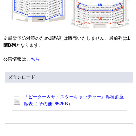
アクセシビリティ/
会員制度のご案内
サービス
座席表
月間スケジュール
※感染予防対策のため1階A列は販売いたしません。最前列は
1
階B列
となります。
プラットニュース
出版物・映像
公演情報は
こちら
交通アクセス
お問合せ
ダウンロード
サイトマップ
トップに戻る
『ピーター＆ザ・スターキャッチャー』席種割座
席表（ その他: 952KB）