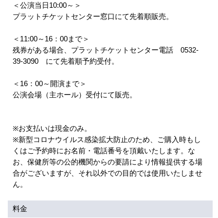
＜公演当日10:00～＞
プラットチケットセンター窓口にて先着順販売。
アクセシビリティ/
会員制度のご案内
サービス
＜11:00～16：00まで＞
残券がある場合、プラットチケットセンター電話 0532-
座席表
月間スケジュール
39-3090 にて先着順予約受付。
プラットニュース
出版物・映像
＜16：00～開演まで＞
公演会場（主ホール）受付にて販売。
交通アクセス
お問合せ
※お支払いは現金のみ。
※新型コロナウイルス感染拡大防止のため、ご購入時もし
サイトマップ
トップに戻る
くはご予約時にお名前・電話番号を頂戴いたします。な
お、保健所等の公的機関からの要請により情報提供する場
合がございますが、それ以外での目的では使用いたしませ
ん。
料金