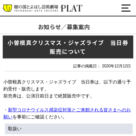
お知らせ／募集案内
お知らせ／募集案内
小曽根真クリスマス・ジャズライブ 当日券
販売について
プラットについて
公式SNS
チケット・座席表・鑑賞サポートなど
記事の掲載日： 2020年12月12日
施設の利用について
小曽根真クリスマス・ジャズライブ 当日券は、以下の通り予
サポート
約受付・販売します。
前売券は、公演日前日まで絶賛販売中です。
関連団体・施設
・
新型コロナウイルス感染症対策とご来館される皆さまへのお
願い
を事前にご確認ください。
取扱い