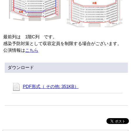
アクセシビリティ/
会員制度のご案内
サービス
座席表
月間スケジュール
最前列は 1階C列 です。
感染予防対策として収容定員を制限する場合がございます。
プラットニュース
出版物・映像
公演情報は
こちら
ダウンロード
交通アクセス
お問合せ
サイトマップ
トップに戻る
PDF形式（ その他: 351KB）