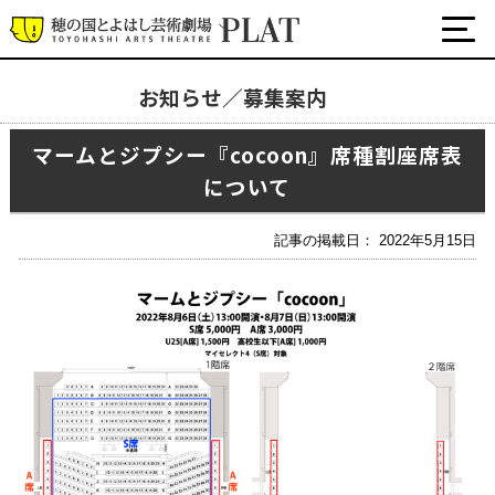
お知らせ／募集案内
お知らせ／募集案内
マームとジプシー『cocoon』席種割座席表
について
プラットについて
公式SNS
チケット・座席表・鑑賞サポートなど
記事の掲載日： 2022年5月15日
施設の利用について
サポート
関連団体・施設