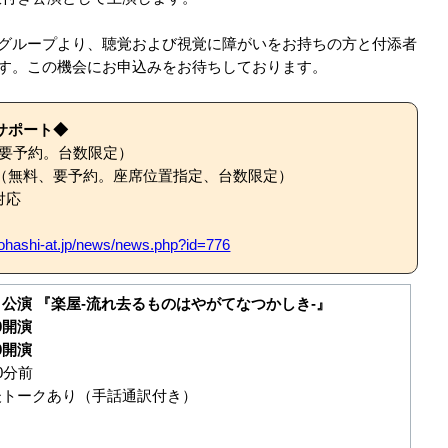
グループより、聴覚および視覚に障がいをお持ちの方と付添者
す。この機会にお申込みをお待ちしております。
サポート◆
、要予約。台数限定）
（無料、要予約。座席位置指定、台数限定）
対応
oyohashi-at.jp/news/news.php?id=776
公演 『楽屋-流れ去るものはやがてなつかしき-』
30開演
30開演
0分前
後トークあり（手話通訳付き）
ら