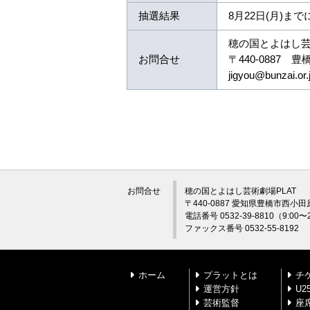
抽選結果
8月22日(月)
穂の国とよはし芸
お問合せ
〒440-0887 
jigyou@bunzai.or
お問合せ
穂の国とよはし芸術劇場PLAT
〒440-0887 愛知県豊橋市西小田
電話番号 0532-39-8810（9:0
ファックス番号 0532-55-8192
ホーム
プラットとは
チ
運営方針
U
芸術監督
座