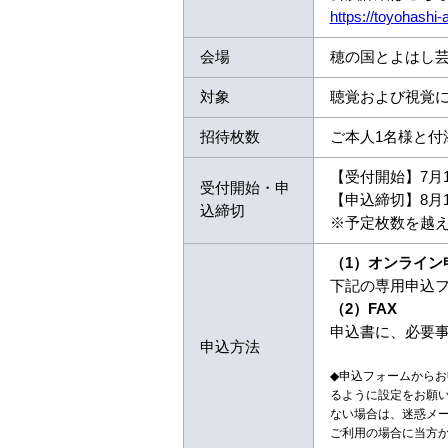
https://toyohashi
会場
穂の国とよはし芸
対象
聴覚および視覚
招待枚数
ご本人1名様と付
【受付開始】7月
受付開始・申
【申込締切】8月
込締切
※予定枚数を越
（1）オンライン
下記の専用申込
（2）FAX
申込書に、必要事項
申込方法
◆申込フォームからお申込
るように設定をお願
ない場合は、迷惑メー
ご利用の場合に当方