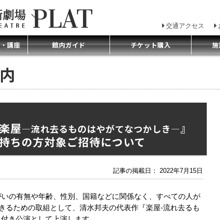
交通アクセス
プ・講座
館内ガイド
チケット購入
施
集案内
楽屋
』
―流れ去るものはやがてなつかしき―
持ちの方対象ご招待について
記事の掲載日： 2022年7月15日
障がいの有無や年齢、性別、国籍などに関係なく、すべての人が
きるための取組として、清水邦夫の代表作『楽屋-流れ去るも
訳付き公演として上演します。