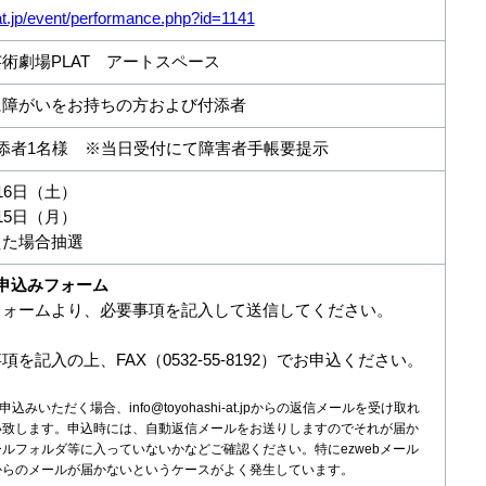
-at.jp/event/performance.php?id=1141
術劇場PLAT アートスペース
に障がいをお持ちの方および付添者
添者1名様 ※当日受付にて障害者手帳要提示
16日（土）
15日（月）
えた場合抽選
申込みフォーム
フォームより、必要事項を記入して送信してください。
を記入の上、FAX（0532-55-8192）でお申込ください。
みいただく場合、info@toyohashi-at.jpからの返信メールを受け取れ
い致します。申込時には、自動返信メールをお送りしますのでそれが届か
ルフォルダ等に入っていないかなどご確認ください。特にezwebメール
からのメールが届かないというケースがよく発生しています。