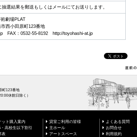
までに抽選結果を郵送もしくはメールにてお送りします。
術劇場PLAT
豊橋市西小田原町123番地
.jp FAX：0532-55-8192 http://toyohashi-at.jp
原町123番地
0〜20:00休館日除く）
ケット購入案内
貸室ご利用の皆様
よくある質問
25・高校生以下割引
主ホール
お問合せ
席表
アートスペース
利用規約