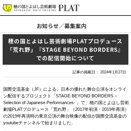
お知らせ／募集案内
お知らせ／募集案内
穂の国とよはし芸術劇場PLATプロデュース
「荒れ野」『STAGE BEYOND BORDERS』
プラットについて
公式SNS
での配信開始について
チケット・座席表・鑑賞サポートなど
施設の利用について
記事の掲載日： 2024年1月27日
サポート
国際交流基金（
JF
）による、日本の優れた舞台公演をオンライ
関連団体・施設
ン配信するプロジェクト「
STAGE BEYOND BORDERS –
Selection of Japanese Performances-
」で、穂の国とよはし芸術
劇場
PLAT
プロデュース「荒れ野」（
2017
年初演・
2019
年再演）
の
2019
年再演時の東京公演の舞台映像の配信が国際交流基金の
youtube
チャンネルで始まりました。