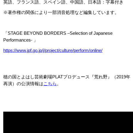
英語、フランス語、スペイン語、中国語、日本語：字幕付き
※著作権の関係により一部消音処理など編集しています。
アクセシビリティ/
会員制度のご案
サービス
「
STAGE BEYOND BORDERS –Selection of Japanese
座席表
月間スケジュー
Performances-
」
プラットニュース
出版物・映像
https://www.jpf.go.jp/j/project/culture/perform/online/
交通アクセス
お
穂の国とよはし芸術劇場PLATプロデュース『荒れ野』（2019年
再演）の公演情報は
こちら
。
サイトマップ
トッ