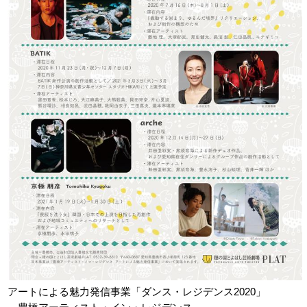
アクセシビリティ/
会員制度のご案内
サービス
座席表
月間スケジュール
プラットニュース
出版物・映像
交通アクセス
お問合せ
サイトマップ
トップに戻る
アートによる魅力発信事業「ダンス・レジデンス2020」