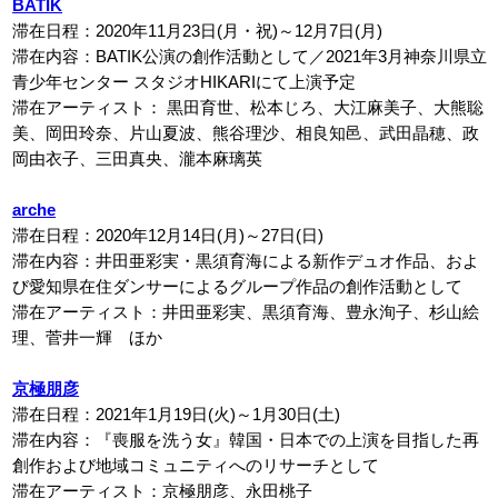
BATIK
滞在日程：2020年11月23日(月・祝)～12月7日(月)
滞在内容：BATIK公演の創作活動として／2021年3月神奈川県立
青少年センター スタジオHIKARIにて上演予定
滞在アーティスト： 黒田育世、松本じろ、大江麻美子、大熊聡
美、岡田玲奈、片山夏波、熊谷理沙、相良知邑、武田晶穂、政
岡由衣子、三田真央、瀧本麻璃英
arche
滞在日程：2020年12月14日(月)～27日(日)
滞在内容：井田亜彩実・黒須育海による新作デュオ作品、およ
び愛知県在住ダンサーによるグループ作品の創作活動として
滞在アーティスト：井田亜彩実、黒須育海、豊永洵子、杉山絵
理、菅井一輝 ほか
京極朋彦
滞在日程：2021年1月19日(火)～1月30日(土)
滞在内容：『喪服を洗う女』韓国・日本での上演を目指した再
創作および地域コミュニティへのリサーチとして
滞在アーティスト：京極朋彦、永田桃子