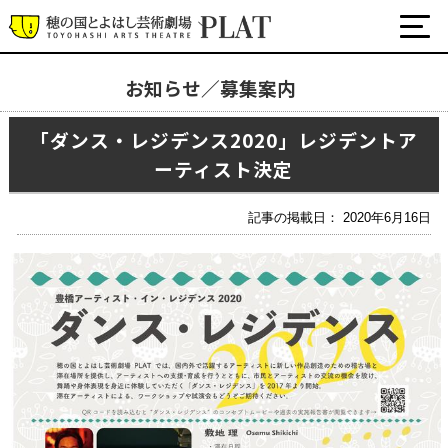
お知らせ／募集案内
お知らせ／募集案内
「ダンス・レジデンス2020」レジデントア
ーティスト決定
プラットについて
公式SNS
チケット・座席表・鑑賞サポートなど
記事の掲載日： 2020年6月16日
施設の利用について
サポート
関連団体・施設