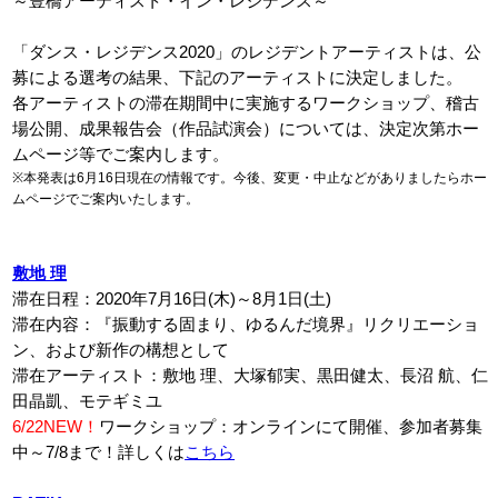
～豊橋アーティスト・イン・レジデンス～
「ダンス・レジデンス2020」のレジデントアーティストは、公
募による選考の結果、下記のアーティストに決定しました。
各アーティストの滞在期間中に実施するワークショップ、稽古
場公開、成果報告会（作品試演会）については、決定次第ホー
ムページ等でご案内します。
※本発表は6月16日現在の情報です。今後、変更・中止などがありましたらホー
ムページでご案内いたします。
敷地 理
滞在日程：2020年7月16日(木)～8月1日(土)
滞在内容：『振動する固まり、ゆるんだ境界』リクリエーショ
ン、および新作の構想として
滞在アーティスト：敷地 理、大塚郁実、黒田健太、長沼 航、仁
田晶凱、モテギミユ
6/22NEW！
ワークショップ：オンラインにて開催、参加者募集
中～7/8まで！詳しくは
こちら