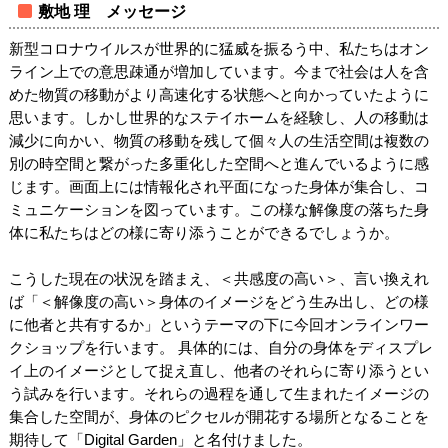
敷地 理 メッセージ
新型コロナウイルスが世界的に猛威を振るう中、私たちはオン
ライン上での意思疎通が増加しています。今まで社会は人を含
めた物質の移動がより高速化する状態へと向かっていたように
思います。しかし世界的なステイホームを経験し、人の移動は
減少に向かい、物質の移動を残して個々人の生活空間は複数の
別の時空間と繋がった多重化した空間へと進んでいるように感
じます。画面上には情報化され平面になった身体が集合し、コ
ミュニケーションを図っています。この様な解像度の落ちた身
体に私たちはどの様に寄り添うことができるでしょうか。
こうした現在の状況を踏まえ、＜共感度の高い＞、言い換えれ
ば「＜解像度の高い＞身体のイメージをどう生み出し、どの様
に他者と共有するか」というテーマの下に今回オンラインワー
クショップを行います。 具体的には、自分の身体をディスプレ
イ上のイメージとして捉え直し、他者のそれらに寄り添うとい
う試みを行います。それらの過程を通して生まれたイメージの
集合した空間が、身体のピクセルが開花する場所となることを
期待して「Digital Garden」と名付けました。