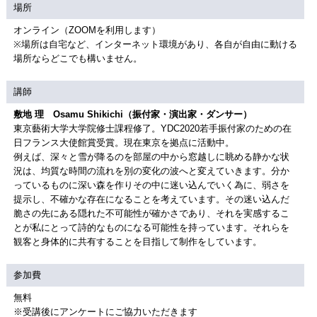
場所
オンライン（ZOOMを利用します）
※場所は自宅など、インターネット環境があり、各自が自由に動ける
場所ならどこでも構いません。
講師
敷地 理 Osamu Shikichi（振付家・演出家・ダンサー）
東京藝術大学大学院修士課程修了。YDC2020若手振付家のための在
日フランス大使館賞受賞。現在東京を拠点に活動中。
例えば、深々と雪が降るのを部屋の中から窓越しに眺める静かな状
況は、均質な時間の流れを別の変化の波へと変えていきます。分か
っているものに深い森を作りその中に迷い込んでいく為に、弱さを
提示し、不確かな存在になることを考えています。その迷い込んだ
脆さの先にある隠れた不可能性が確かさであり、それを実感するこ
とが私にとって詩的なものになる可能性を持っています。それらを
観客と身体的に共有することを目指して制作をしています。
参加費
無料
※受講後にアンケートにご協力いただきます