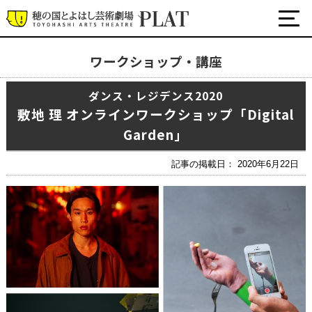
ワークショップ・講座
最新の公演・イベント情報
ダンス・レジデンス2020
演劇・ダンス・音楽など
敷地 理 オンラインワークショップ「Digital
公式SNS
Garden」
ワークショップ・講座
イベント
記事の掲載日： 2020年6月22日
プラットについて
チケット・座席表・鑑賞サポートなど
施設の利用について
サポート