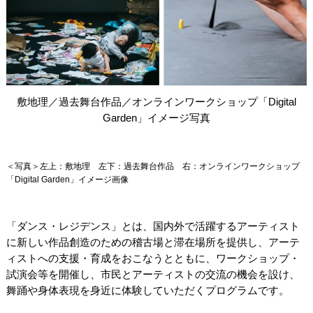
関連団体・施設
アクセシビリティ/
会員制度のご案内
サービス
座席表
月間スケジュール
敷地理／過去舞台作品／オンラインワークショップ「Digital
プラットニュース
出版物・映像
Garden」イメージ写真
交通アクセス
お問合せ
＜写真＞左上：敷地理 左下：過去舞台作品 右：オンラインワークショップ
「Digital Garden」イメージ画像
サイトマップ
トップに戻る
「ダンス・レジデンス」とは、国内外で活躍するアーティスト
に新しい作品創造のための稽古場と滞在場所を提供し、アーテ
ィストへの支援・育成をおこなうとともに、ワークショップ・
試演会等を開催し、市民とアーティストの交流の機会を設け、
舞踊や身体表現を身近に体験していただくプログラムです。