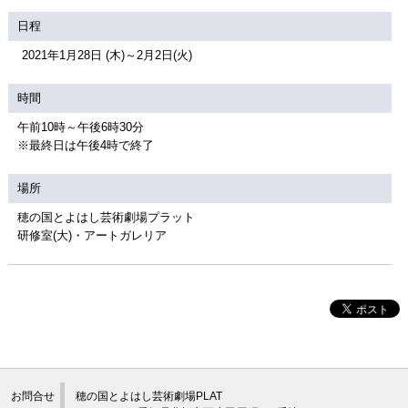
関連団体・施設
日程
アクセシビリティ/
会員制度のご案内
2021年1月28日 (木)～2月2日(火)
サービス
時間
座席表
月間スケジュール
午前10時～午後6時30分
プラットニュース
出版物・映像
※最終日は午後4時で終了
場所
交通アクセス
お問合せ
穂の国とよはし芸術劇場プラット
研修室(大)・アートガレリア
サイトマップ
トップに戻る
お問合せ
穂の国とよはし芸術劇場PLAT