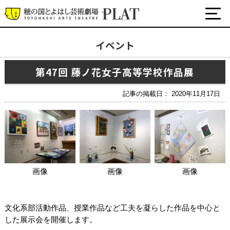
イベント
最新の公演・イベント情報
第47回 藤ノ花女子高等学校作品展
演劇・ダンス・音楽など
公式SNS
記事の掲載日： 2020年11月17日
ワークショップ・講座
イベント
プラットについて
画像
画像
画像
チケット・座席表・鑑賞サポートなど
施設の利用について
文化系部活動作品、授業作品など工夫を凝らした作品を中心と
サポート
した展示会を開催します。