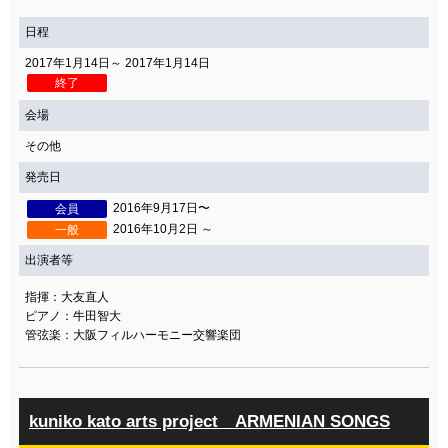
日程
2017年1月14日～ 2017年1月14日
終了
会場
その他
発売日
2016年9月17日〜
会員
2016年10月2日 ～
一般
出演者等
指揮：大友直人
ピアノ：牛田智大
管弦楽：大阪フィルハーモニー交響楽団
kuniko kato arts project ARMENIAN SONGS