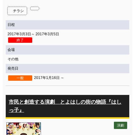
チラシ
日程
2017年3月3日～ 2017年3月5日
終了
会場
その他
発売日
2017年1月16日 ～
一般
市民と創造する演劇 とよはしの街の物語『はし
っ子』
演劇