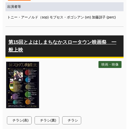
出演者等
トニー・アーノルド（sop) モブセス・ポゴシアン (vn) 加藤訓子 (perc)
第15回とよはしまちなかスロータウン映画祭 一
般上映
映画・映像
チラシ(表)
チラシ(裏)
チラシ