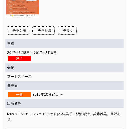
チラシ表
チラシ裏
チラシ
日程
2017年3月8日～ 2017年3月8日
終了
会場
アートスペース
発売日
2016年10月24日 ～
一般
出演者等
Musica Piatto［ムジカ ピアット] 小林美咲、杉浦孝治、兵藤雅晃、天野初
菜