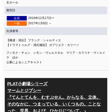
主ホール
発売日
2016年12月17日〜
会員
2017年1月8日 ～
一般
出演者等
【構成・演出】 フランク・シャルティエ
【ドラマトゥルグ・演出補佐】 ガブリエラ・カリーソ
フンモク・チョン シモン・ヴェルスネル マリア・カラリナ・ヴィエイ
ラ ほか
公募によるシニアキャスト
PLAT小劇場シリーズ
マームとジプシー
『てんとてんを、むすぶせん。からなる、立体。
そのなかに、つまっている、いくつもの。ことな
った、世界。および、ひかりについて。』