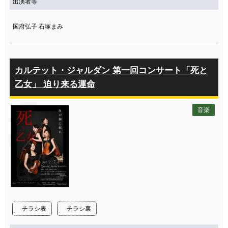
出演者等
国府弘子 石塚まみ
カルテット・ジャルダン 第一回コンサート「死と
乙女」 迫り来る運命
音楽
チラシ表
チラシ裏