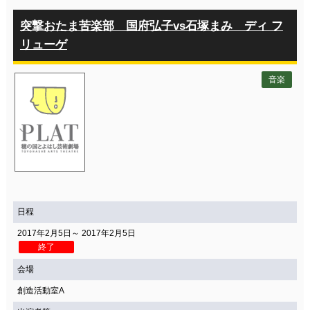
突撃おたま苦楽部 国府弘子vs石塚まみ ディ フ
リューゲ
音楽
日程
2017年2月5日～ 2017年2月5日
終了
会場
創造活動室A