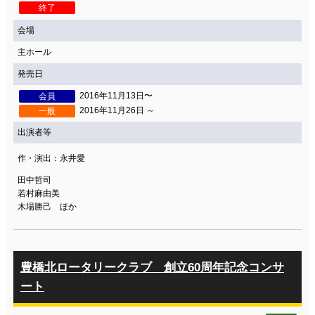
終了
会場
主ホール
発売日
2016年11月13日〜
会員
2016年11月26日 ～
一般
出演者等
作・演出：永井愛
田中哲司
若村麻由美
木場勝己 ほか
豊橋北ロータリークラブ 創立60周年記念コンサ
ート