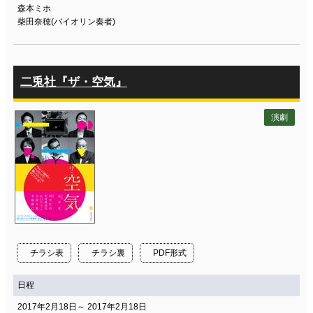
森本ミホ
柴田奈穂(バイオリン奏者)
二兎社『ザ・空気』
演劇
チラシ表
チラシ裏
PDF形式
日程
2017年2月18日～ 2017年2月18日