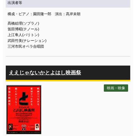
出演者等
構成・ピアノ：園田隆一郎 演出：髙岸未朝
髙橋絵理(ソプラノ)
笛田博昭(テノール)
上江隼人(バリトン)
武田竹美(ナレーション)
三河市民オペラ合唱団
ええじゃないかとよはし映画祭
映画・映像