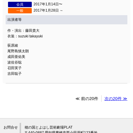
2017年1月14日〜
会員
2017年1月28日 ～
一般
出演者等
作・演出：藤田貴大
衣装：suzuki takayuki
荻原綾
尾野島慎太朗
成田亜佑美
波佐谷聡
召田実子
吉田聡子
≪ 前の20件
次の20件 ≫
お問合せ
穂の国とよはし芸術劇場PLAT
〒440-0887 愛知県豊橋市西小田原町123番地