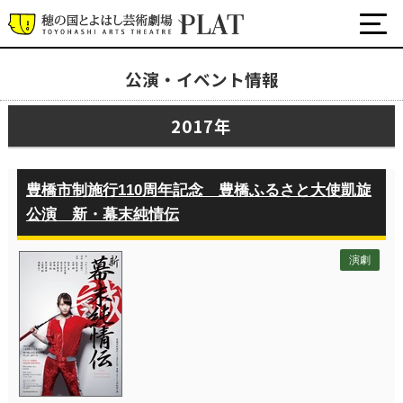
公演・イベント情報
最新の公演・イベント情報
2017年
演劇・ダンス・音楽など
公式SNS
ワークショップ・講座
豊橋市制施行110周年記念 豊橋ふるさと大使凱旋
イベント
公演 新・幕末純情伝
演劇
プラットについて
チケット・座席表・鑑賞サポートなど
施設の利用について
サポート