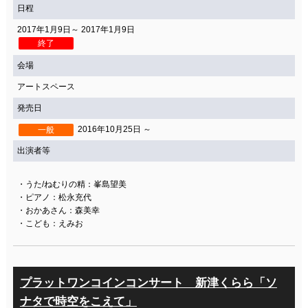
日程
2017年1月9日～ 2017年1月9日
終了
会場
アートスペース
発売日
2016年10月25日 ～
一般
出演者等
・うた/ねむりの精：峯島望美
・ピアノ：松永充代
・おかあさん：森美幸
・こども：えみお
プラットワンコインコンサート 新津くらら「ソ
ナタで時空をこえて」