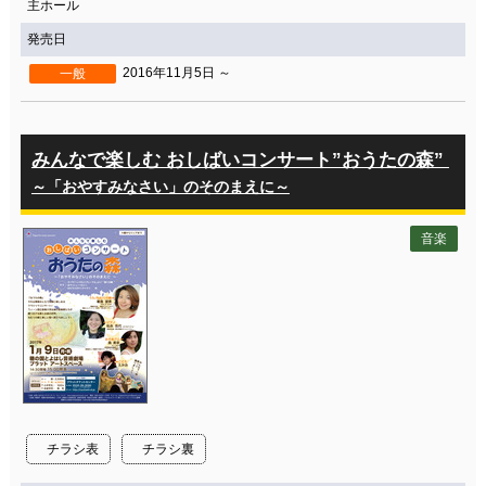
主ホール
発売日
2016年11月5日 ～
一般
みんなで楽しむ おしばいコンサート”おうたの森”
～「おやすみなさい」のそのまえに～
音楽
チラシ表
チラシ裏