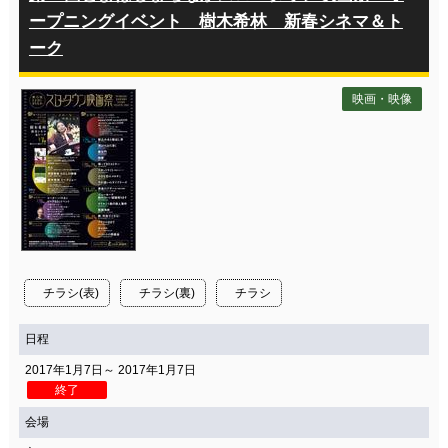
ープニングイベント 樹木希林 新春シネマ＆ト
ーク
映画・映像
チラシ(表)
チラシ(裏)
チラシ
日程
2017年1月7日～ 2017年1月7日
終了
会場