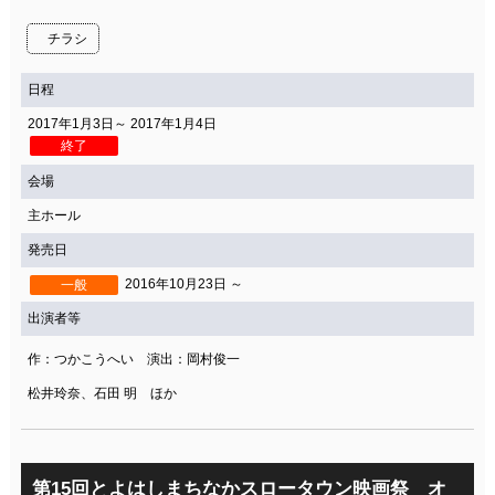
関連団体・施設
チラシ
アクセシビリティ/
会員制度のご案内
サービス
日程
2017年1月3日～ 2017年1月4日
座席表
月間スケジュール
終了
プラットニュース
出版物・映像
会場
主ホール
発売日
交通アクセス
お問合せ
2016年10月23日 ～
一般
出演者等
サイトマップ
トップに戻る
作：つかこうへい 演出：岡村俊一
松井玲奈、石田 明 ほか
第15回とよはしまちなかスロータウン映画祭 オ