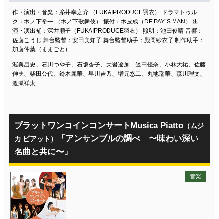
作・演出・音楽：糸井幸之介 （FUKAIPRODUCE羽衣） ドラマトゥル
ク：木ノ下裕一 （木ノ下歌舞伎） 振付：木皮成（DE PAY`S MAN） 出
演・演出補：深井順子（FUKAIPRODUCE羽衣） 照明：池田俊晴 音響：
佐藤こうじ 舞台監督：安田美知子 舞台監督助手：殿岡紗衣子 制作助手：
加藤仲葉（ままごと）
渥美昌史、石川つや子、石坂杏子、大岩遼加、笠田優奈、小林大祐、佐藤
伸夫、柴田公代、鈴木麗華、早川吉乃、増元悠二、丸地瑞華、森川理文、
渡瀬祥太
プラットワンコインコンサートMusica Piatto
（ムジ
「アンサンブルの調べ 〜味わい深い
カ ピアット）
名曲と共に〜」
音楽