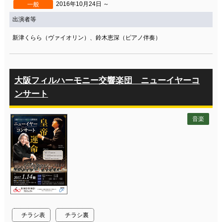
2016年10月24日 ～
一般
出演者等
新津くらら（ヴァイオリン）、鈴木恵深（ピアノ伴奏）
大阪フィルハーモニー交響楽団 ニューイヤーコ
ンサート
音楽
チラシ表
チラシ裏