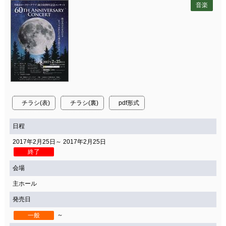
音楽
チラシ(表)
チラシ(裏)
pdf形式
日程
2017年2月25日～ 2017年2月25日
終了
会場
主ホール
発売日
～
一般