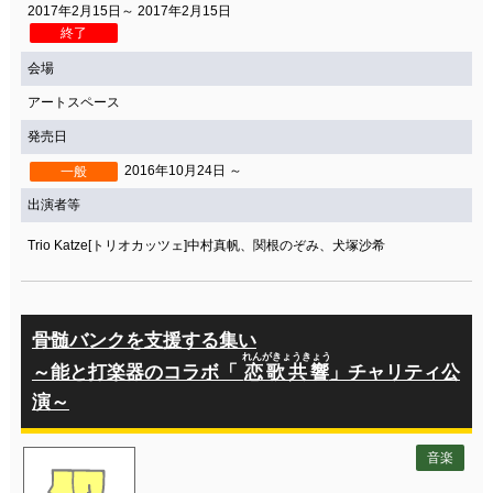
2017年2月15日～ 2017年2月15日
終了
会場
アートスペース
発売日
2016年10月24日 ～
一般
出演者等
Trio Katze[トリオカッツェ]中村真帆、関根のぞみ、犬塚沙希
骨髄バンクを支援する集い
れんがきょうきょう
～能と打楽器のコラボ「
恋歌共響
」チャリティ公
演～
音楽