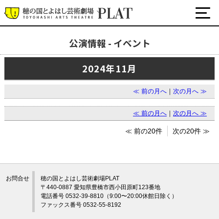
公演情報 - イベント
最新の公演・イベント情報
2024年11月
演劇・ダンス・音楽など
公式SNS
≪ 前の月へ
｜
次の月へ ≫
ワークショップ・講座
イベント
≪ 前の月へ
｜
次の月へ ≫
≪ 前の20件
次の20件 ≫
プラットについて
チケット・座席表・鑑賞サポートなど
お問合せ
穂の国とよはし芸術劇場PLAT
施設の利用について
〒440-0887 愛知県豊橋市西小田原町123番地
電話番号 0532-39-8810（9:00〜20:00休館日除く）
サポート
ファックス番号 0532-55-8192