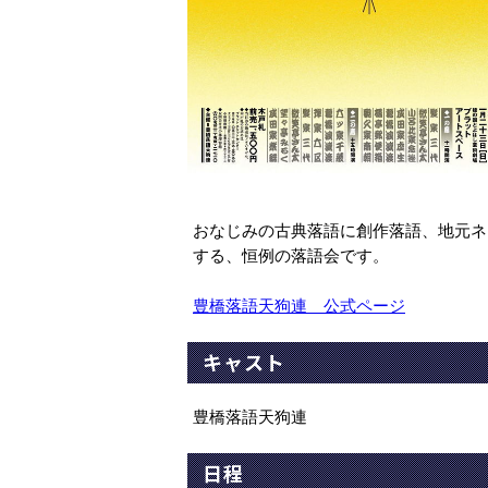
おなじみの古典落語に創作落語、地元ネ
する、恒例の落語会です。
豊橋落語天狗連 公式ページ
キャスト
豊橋落語天狗連
日程