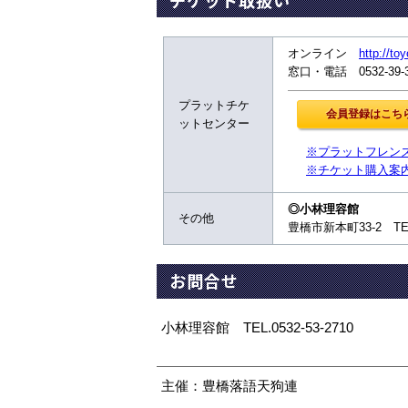
チケット取扱い
オンライン
http://to
窓口・電話 0532-39
プラットチケ
ットセンター
※プラットフレン
※チケット購入案
◎小林理容館
その他
豊橋市新本町33-2 TEL.0
お問合せ
小林理容館 TEL.0532-53-2710
主催：豊橋落語天狗連