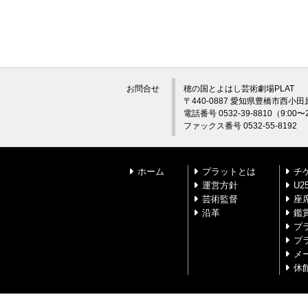
お問合せ
穂の国とよはし芸術劇場PLAT
〒440-0887 愛知県豊橋市西小田
電話番号 0532-39-8810（9:0
ファックス番号 0532-55-8192
ホーム
プラットとは
チ
運営方針
U
芸術監督
座
沿革
鑑
プ
プ
メ
休