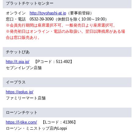
プラットチケットセンター
オンライン
http://toyohashi-at.jp
（要事前登録）
窓口・電話 0532-39-3090（休館日を除く10:00～19:00）
※会員先行期間は座席選択不可。一般発売日より座席選択可。
※発売初日はオンライン・電話のみ取扱い。翌日以降残席がある場
合は窓口販売あり。
チケットぴあ
http://t.pia.jp/
【Pコード：511-492】
セブンイレブン店舗
イープラス
https://eplus.jp/
ファミリーマート店舗
ローソンチケット
https://l-tike.com/
【Lコード：41386】
ローソン・ミニストップ店内Loppi