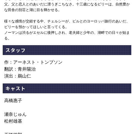
父。父と恋人とのあいだに漂うぎこちなさ。十三歳になるビリーは、自然豊か
な田舎の別荘と湖に目を輝かせる。
様々な感情が交錯する中、チェルシーが、ビルとのヨーロッパ旅行のあいだ、
ビリーを預かってほしいと言ってくる。
ノーマンは渋るがエセルに後押しされ、老夫婦と少年の、湖畔での日々が始ま
る。
スタッフ
作：アーネスト・トンプソン
翻訳：青井陽治
演出：鵜山仁
キャスト
高橋惠子
瀬奈じゅん
松村雄基