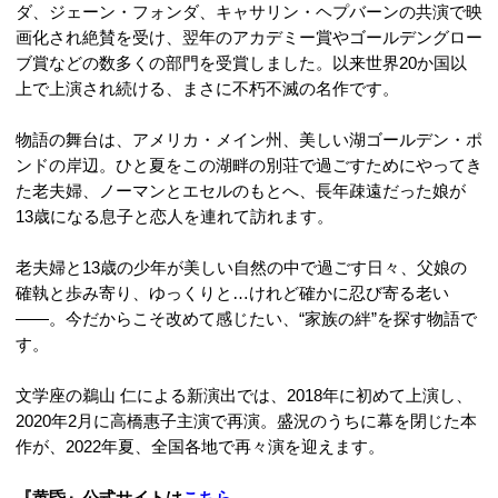
ダ、ジェーン・フォンダ、キャサリン・ヘプバーンの共演で映
画化され絶賛を受け、翌年のアカデミー賞やゴールデングロー
ブ賞などの数多くの部門を受賞しました。以来世界20か国以
上で上演され続ける、まさに不朽不滅の名作です。
物語の舞台は、アメリカ・メイン州、美しい湖ゴールデン・ポ
ンドの岸辺。ひと夏をこの湖畔の別荘で過ごすためにやってき
た老夫婦、ノーマンとエセルのもとへ、長年疎遠だった娘が
13歳になる息子と恋人を連れて訪れます。
老夫婦と13歳の少年が美しい自然の中で過ごす日々、父娘の
確執と歩み寄り、ゆっくりと…けれど確かに忍び寄る老い
――。今だからこそ改めて感じたい、“家族の絆”を探す物語で
す。
文学座の鵜山 仁による新演出では、2018年に初めて上演し、
2020年2月に高橋惠子主演で再演。盛況のうちに幕を閉じた本
作が、2022年夏、全国各地で再々演を迎えます。
『黄昏』公式サイトは
こちら