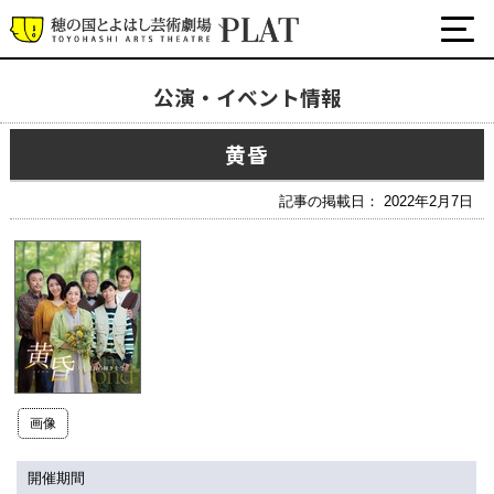
公演・イベント情報
最新の公演・イベント情報
黄昏
演劇・ダンス・音楽など
公式SNS
記事の掲載日： 2022年2月7日
ワークショップ・講座
イベント
プラットについて
チケット・座席表・鑑賞サポートなど
施設の利用について
画像
サポート
開催期間