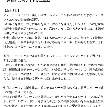
【あらすじ】
アメリカ・メイン州。美しい湖ゴールデン・ポンドの岸部にたたずむ、ノーマ
ンとエセルの老夫婦の別荘。
長い年月を経て、豊かに年輪を重ね、住みこなされたリビングルームには家族
の歴史を物語る品々が並んでいる。窓の向こうに広がる大きな湖には、太陽が
反射してキラキラと輝いている。
七十九歳のノーマンは、短気ではあるがユーモアにあふれ、堂々として洗練さ
れた物腰。十歳年下の妻エセルは伸びやかなエネルギーに満ちた女性で、これ
以上ないほど分かりあう存在の夫婦だ。
五月、ノーマンとエセルが別荘へやってくる。ゴールデン・ポンドで過ごす、
四十八回目の夏だ。
しばらく使われていなかったためガタがきた網戸、夏の隣人たちについての噂
話、郵便配達夫チャーリーとの懐かしい会話。そしてノーマンの、死を皮肉め
かしたジョークの数々――。静かに、けれど確実に忍び寄る老いを意識しなが
らも、愛する夫を暖かく爽やかに受け止めるエセル。
七月、ノーマンの誕生日に、娘のチェルシーが恋人のビル、息子のビリーを連
れて別荘にやってくる。
かつての確執からノーマンと疎遠になりがちだったチェルシーは、じつに八年
ぶりにゴールデン・ポンドを訪れたのだ。父の体調を気遣いながらも素直に表
せない娘と、会えた嬉しさとは裏腹にあまのじゃくな受け答えをしてしまう