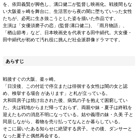
を、依田義賢が脚色し、溝口健二が監督し映画化。戦後間もな
い大阪釜ヶ崎を舞台に、生活苦から夜の闇に堕ちていった女性
たちが、必死に生き抜こうとした姿を描いた作品です。
主演は「女優須磨子の恋」(監督:溝口健二)、「雨月物語」、
「楢山節考」など、日本映画史を代表する田中絹代。大女優・
田中絹代が初めて汚れ役に挑んだ社会派群像ドラマです。
あらすじ
戦後すぐの大阪、釜ヶ崎。
「日没後、この付近で停立または徘徊する女性は闇の女と認
め、検挙する場合 があります」と札が立っている。
大和田房子は焼け出された後、病気の子を抱えて困窮してい
た。夫は戦地からまだ帰っておらず、両親や妹・夏子は終戦を
迎えたものの消息不明になっている。姑や義理の妹・久美 子と
同居しながら、着物を売り払ってなんとか暮らしている。
そこに届いたある知らせに絶望する房子。その後、ダンサーと
なった夏子と偶然再会する。