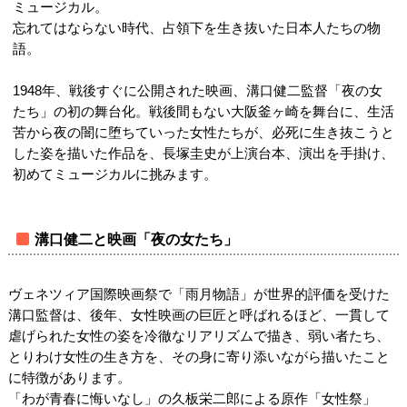
ミュージカル。
忘れてはならない時代、占領下を生き抜いた日本人たちの物
語。
1948年、戦後すぐに公開された映画、溝口健二監督「夜の女
たち」の初の舞台化。戦後間もない大阪釜ヶ崎を舞台に、生活
苦から夜の闇に堕ちていった女性たちが、必死に生き抜こうと
した姿を描いた作品を、長塚圭史が上演台本、演出を手掛け、
初めてミュージカルに挑みます。
溝口健二と映画「夜の女たち」
ヴェネツィア国際映画祭で「雨月物語」が世界的評価を受けた
溝口監督は、後年、女性映画の巨匠と呼ばれるほど、一貫して
虐げられた女性の姿を冷徹なリアリズムで描き、弱い者たち、
とりわけ女性の生き方を、その身に寄り添いながら描いたこと
に特徴があります。
「わが青春に悔いなし」の久板栄二郎による原作「女性祭」