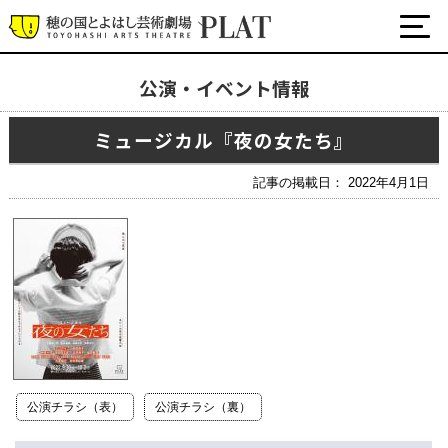
公演・イベント情報
最新の公演・イベント情報
ミュージカル『夜の女たち』
演劇・ダンス・音楽など
公式SNS
記事の掲載日： 2022年4月1日
ワークショップ・講座
イベント
プラットについて
チケット・座席表・鑑賞サポートなど
施設の利用について
公演チラシ（表）
公演チラシ（裏）
サポート