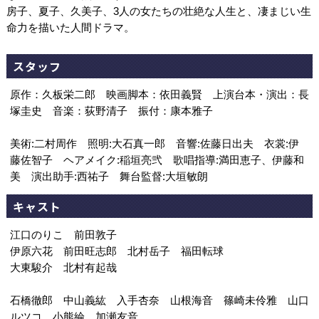
房子、夏子、久美子、3人の女たちの壮絶な人生と、凄まじい生
命力を描いた人間ドラマ。
スタッフ
原作：久板栄二郎 映画脚本：依田義賢 上演台本・演出：長
塚圭史 音楽：荻野清子 振付：康本雅子
美術:二村周作 照明:大石真一郎 音響:佐藤日出夫 衣裳:伊
藤佐智子 ヘアメイク:稲垣亮弐 歌唱指導:満田恵子、伊藤和
美 演出助手:西祐子 舞台監督:大垣敏朗
キャスト
江口のりこ 前田敦子
伊原六花 前田旺志郎 北村岳子 福田転球
大東駿介 北村有起哉
石橋徹郎 中山義紘 入手杏奈 山根海音 篠崎未伶雅 山口
ルツコ 小熊綸 加瀬友音