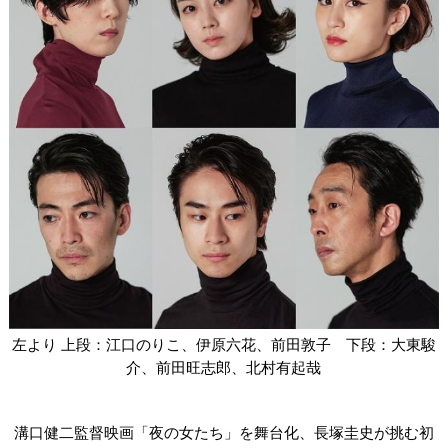
左より 上段：江口のりこ、伊原六花、前田敦子 下段：大東駿
介、前田旺志郎、北村有起哉
溝口健二監督映画「夜の女たち」を舞台化、長塚圭史が挑む初