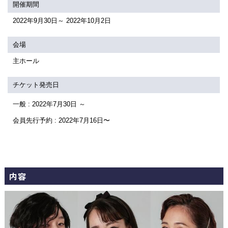
関連団体・施設
開催期間
2022年9月30日～ 2022年10月2日
アクセシビリティ/
会員制度のご案内
サービス
会場
座席表
月間スケジュール
主ホール
プラットニュース
出版物・映像
チケット発売日
一般 : 2022年7月30日 ～
交通アクセス
お問合せ
会員先行予約 : 2022年7月16日〜
サイトマップ
トップに戻る
内容