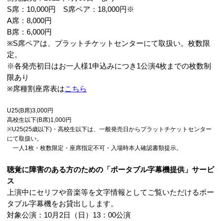
S席：10,000円 S席ペア：18,000円※
A席：8,000円
B席：6,000円
※S席ペアは、プラットチケットセンターにて取扱い。枚数限
定。
※各発売初日はお一人様1申込みにつき1公演4枚までの枚数制
限あり
※席種割座席表は
こちら
U25(B席)3,000円
高校生以下(B席)1,000円
※U25(25歳以下)・高校生以下は、一般発売日からプラットチケットセンター
にて取扱い。
一人1枚・枚数限定・座席指定不可・入場時本人確認書類提示。
聴覚に障害のある方のための「ポータブル字幕機提供」サービ
ス
上演中にセリフや音楽等を文字情報としてご覧いただけるポー
タブル字幕機をお貸出しします。
対象公演：10月2日（日）13：00公演