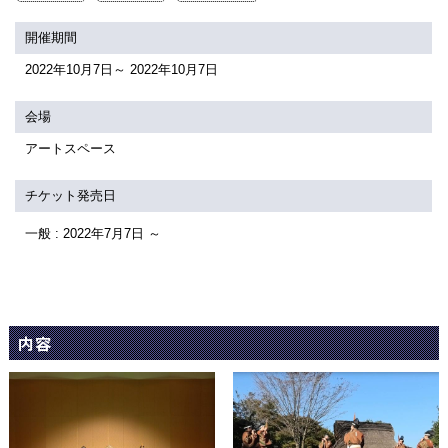
関連団体・施設
開催期間
アクセシビリティ/
会員制度のご案内
2022年10月7日～ 2022年10月7日
サービス
座席表
月間スケジュール
会場
アートスペース
プラットニュース
出版物・映像
チケット発売日
一般 : 2022年7月7日 ～
交通アクセス
お問合せ
サイトマップ
トップに戻る
内容