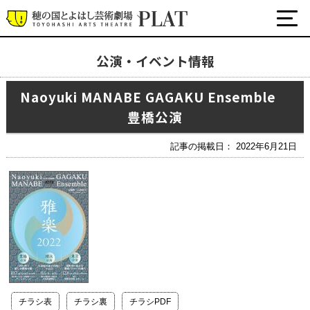
公演・イベント情報
最新の公演・イベント情報
Naoyuki MANABE GAGAKU Ensemble
演劇・ダンス・音楽など
豊橋公演
公式SNS
ワークショップ・講座
記事の掲載日： 2022年6月21日
イベント
プラットについて
チケット・座席表・鑑賞サポートなど
施設の利用について
サポート
チラシ表
チラシ裏
チラシPDF