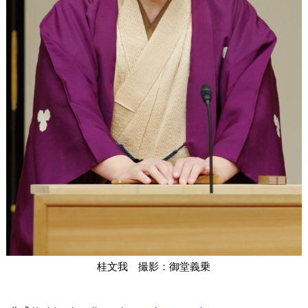
桂文我 撮影：御堂義乗