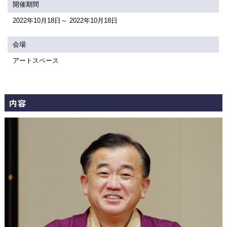
関連団体・施設
開催期間
2022年10月18日～ 2022年10月18日
アクセシビリティ/
会員制度のご案内
サービス
会場
座席表
月間スケジュール
アートスペース
プラットニュース
出版物・映像
内容
交通アクセス
お問合せ
サイトマップ
トップに戻る