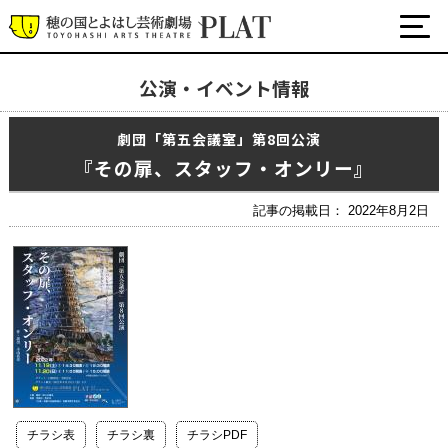
公演・イベント情報
最新の公演・イベント情報
劇団「第五会議室」第8回公演
演劇・ダンス・音楽など
『その扉、スタッフ・オンリー』
公式SNS
ワークショップ・講座
記事の掲載日： 2022年8月2日
イベント
プラットについて
チケット・座席表・鑑賞サポートなど
施設の利用について
サポート
チラシ表
チラシ裏
チラシPDF