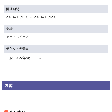
関連団体・施設
開催期間
アクセシビリティ/
会員制度のご案内
2022年11月19日～ 2022年11月20日
サービス
座席表
月間スケジュール
会場
アートスペース
プラットニュース
出版物・映像
チケット発売日
一般 : 2022年8月19日 ～
交通アクセス
お問合せ
サイトマップ
トップに戻る
内容