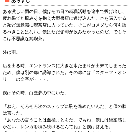
あらすじ
ある激しい雨の日、僕はその日の就職活動を途中で投げ出し、
疲れ果てた脳みそを抱え大型書店に逃げ込んだ。本を購入する
と殆ど無意識に喫茶店に入っていた。そこがコメダなら何も語
るべきことはない。僕はただ珈琲が飲みたかったのだ。でもそ
こは不思議な純喫茶。
外は雨。
店を出る時、エントランスに大きな水たまりが出来てしまった
ため、僕は別の扉に誘導された。その扉には「スタッフ・オン
リー」の文字が・・・。
僕はその時、白昼夢の中にいた。
「ねえ、そろそろ次のステップに駒を進めたいんだ」と僕の脳
は言った。
「あなたの言うことは至極まともだ。でもね、僕には絶望感し
かない、レンガを積み続けるなんてね」と僕は答える。