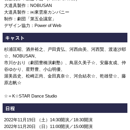
大道具製作：NOBUSAN
大道具製作：㈱東雲座カンパニー
制作：劇団「第五会議室」
デザイン協力：Power of Web
キャスト
杉浦匡昭、酒井裕之、戸田貴弘、河西由美、河西賢、渡邉沙耶
☆、NOBUSAN、
市川かおり（劇団豊橋演劇塾）、鳥居久美子☆、安藤友成、仲
谷ゆかり、星野豊、小山明優、
渥美昌史、松崎正尚、金田真奈☆、河合結衣☆、乾雄登☆、藤
原志帆☆
☆＝K☆STAR Dance Studio
日程
2022年11月19日 （土）14:30開演／18:30開演
2022年11月20日 （日）11:00開演／15:00開演