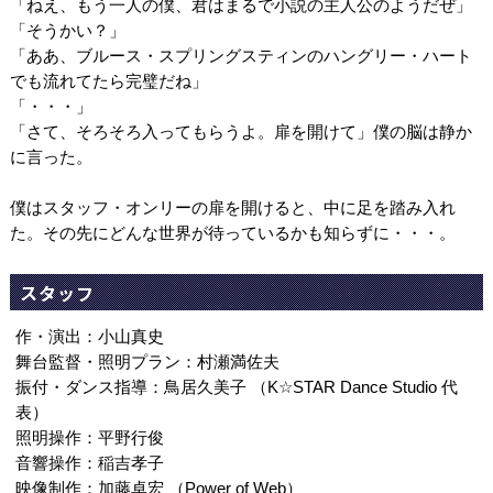
「ねえ、もう一人の僕、君はまるで小説の主人公のようだぜ」
「そうかい？」
「ああ、ブルース・スプリングスティンのハングリー・ハート
でも流れてたら完璧だね」
「・・・」
「さて、そろそろ入ってもらうよ。扉を開けて」僕の脳は静か
に言った。
僕はスタッフ・オンリーの扉を開けると、中に足を踏み入れ
た。その先にどんな世界が待っているかも知らずに・・・。
スタッフ
作・演出：小山真史
舞台監督・照明プラン：村瀬満佐夫
振付・ダンス指導：鳥居久美子 （K☆STAR Dance Studio 代
表）
照明操作：平野行俊
音響操作：稲吉孝子
映像制作：加藤卓宏 （Power of Web）