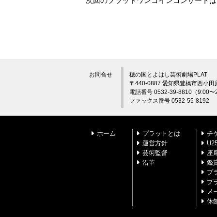
次回のプラットワンコインコンサート
お問合せ
穂の国とよはし芸術劇場PLAT
〒440-0887 愛知県豊橋市西小田
電話番号 0532-39-8810（9:0
ファックス番号 0532-55-8192
ホーム
プラットとは
チ
運営方針
U
芸術監督
座
沿革
鑑
プ
プ
メ
休