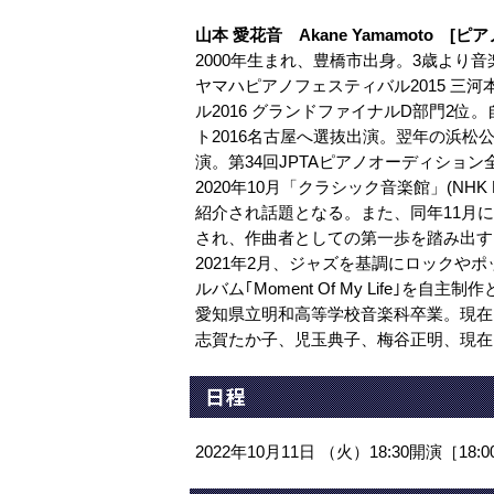
山本 愛花音 Akane Yamamoto [ピ
2000年生まれ、豊橋市出身。3歳より
ヤマハピアノフェスティバル2015 三
ル2016 グランドファイナルD部門2
ト2016名古屋へ選抜出演。翌年の浜松
演。第34回JPTAピアノオーディション
2020年10月「クラシック音楽館」(N
紹介され話題となる。また、同年11月
され、作曲者としての第一歩を踏み出す
2021年2月、ジャズを基調にロック
ルバム｢Moment Of My Life｣を自
愛知県立明和高等学校音楽科卒業。現在
志賀たか子、児玉典子、梅谷正明、現在
日程
2022年10月11日 （火）18:30開演［18: