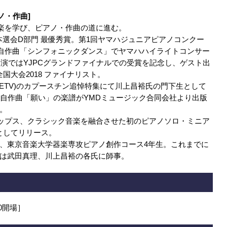
アノ・作曲]
音楽を学び、ピアノ・作曲の道に進む。
河本選会D部門 最優秀賞。第1回ヤマハジュニアピアノコンクー
位。自作曲「シンフォニックダンス」でヤマハハイライトコンサー
公演ではYJPCグランドファイナルでの受賞を記念し、ゲスト出
全国大会2018 ファイナリスト。
HK ETV)のカプースチン追悼特集にて川上昌裕氏の門下生として
に自作曲「願い」の楽譜がYMDミュージック合同会社より出版
。
やポップス、クラシック音楽を融合させた初のピアノソロ・ミニア
主制作としてリリース。
、東京音楽大学器楽専攻ピアノ創作コース4年生。これまでに
は武田真理、川上昌裕の各氏に師事。
00開場］