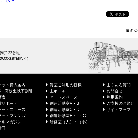
は
こちら
原町123番地
0〜20:00休館日除く）
ケット購入案内
貸室ご利用の皆様
よくある質問
25・高校生以下割引
主ホール
お問合せ
席表
アートスペース
利用規約
賞サポート
創造活動室A・B
ご支援のお願い
ラットニュース
創造活動室C・D
サイトマップ
ラットフレンズ
創造活動室E・F・G
ールマガジン
研修室（大）・（小）
館日