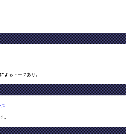
によるトークあり。
ース
す。