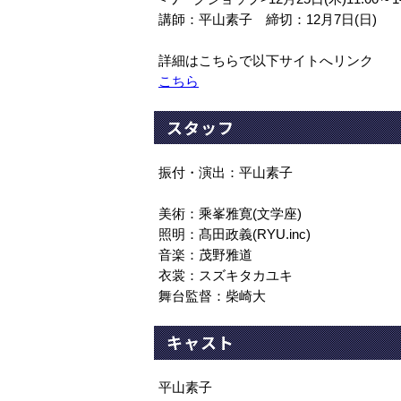
講師：平山素子 締切：12月7日(日)
詳細はこちらで以下サイトへリンク
こちら
スタッフ
振付・演出：平山素子
美術：乘峯雅寛(文学座)
照明：髙田政義(RYU.inc)
音楽：茂野雅道
衣裳：スズキタカユキ
舞台監督：柴崎大
キャスト
平山素子