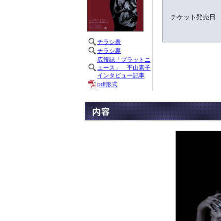
チケット発売日
チラシ表
チラシ裏
広報誌「プラットニ
ュース」 平山素子
インタビュー記事
pdf形式
内容