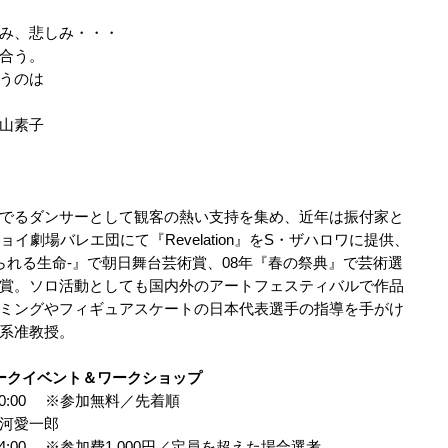
み、悲しみ・・・
合う。
うのは
子
でるダンサーとして観客の熱い支持を集め、近年は振付家と
イ劇場バレエ団にて『Revelation』をS・ザハロワに提供、
g-型取られる生命-』で朝日舞台芸術賞、08年『春の祭典』で芸術選
賞。ソロ活動としても国内外のアートフェスティバルで作品
ミングやフィギュアスケートの日本代表選手の指導を手がけ
系准教授。
)トークイベント＆ワークショップ
～20:00 ※参加無料／先着順
河愛一郎
～14:00 ※参加費1,000円／定員を超えた場合選考