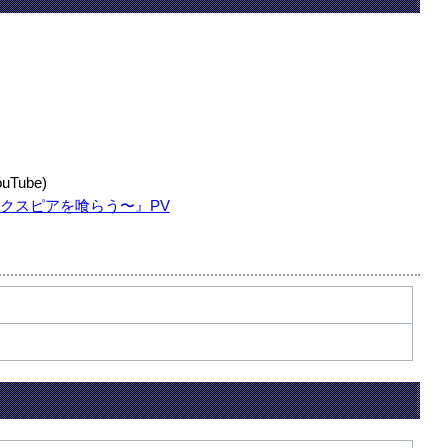
Tube)
ェイクスピアを喰らう〜』PV