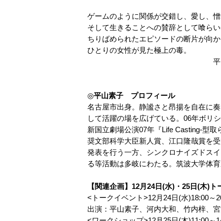
ゲームのように関係が交錯し、愛し、憎
そして生きることへの賛辞として喰らい
ちりばめられたエピソードの断片が向か
ひとりの女性が見た極上の毒。
平山素
◎
平山素子 プロフィール
名古屋市出身。静謐さと昂揚を自在に奏
して活躍の場を広げている。06年ボリショ
新国立劇場公演07年『Life Castin
奨文部科学大臣新人賞、江口隆哉賞を受
発表を行う一方、シンクロナイズドスイ
る等活動は多岐にわたる。筑波大学体育
【関連企画】12月24日(水)・25日(木
<トークイベント>12月24日(水)18:00
出演：平山素子、河内大和、竹内梓、宮
<ワークショップ>12月25日(木)11:00