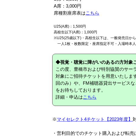
A席：3,000円
席種割座席表は
こちら
U25(A席)：1,500円
高校生以下(A席)：1,000円
※U25(25歳以下)・高校生以下は、一般発売日
一人1枚・枚数限定・座席指定不可・入場時本人
◆視覚・聴覚に障がいのあるの方対象
この度、豊橋市および特別協賛のサー
対象にご招待チケットを用意いたします
回のみ）や、FM補聴器貸出サービス
をお待ちしております。
詳細・申込は
こちら
※
マイセレクト4チケット【2023年度】
・営利目的でのチケット購入および転売