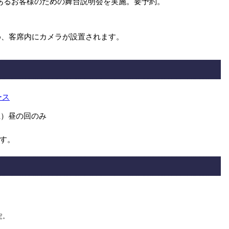
いのあるお客様のための舞台説明会を実施。要予約。
のため、客席内にカメラが設置されます。
ース
土）昼の回のみ
す。
定。