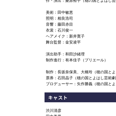
作・演出：桑原裕子（穂の国とよはし芸術
美術：田中敏恵
照明：相良浩司
音響：藤田赤目
衣裳：石川俊一
ヘアメイク：新井寛子
舞台監督：金安凌平
演出助手：和田沙緒理
制作進行：有本佳子（プリエール）
制作：長坂奈保美、大橋玲（穂の国とよ
票券：石田晶子（穂の国とよはし芸術劇
プロデューサー：矢作勝義（穂の国とよ
キャスト
渋川清彦