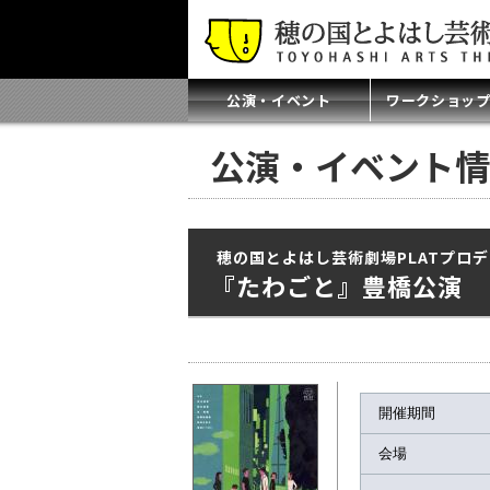
公演・イベント
ワークショッ
公演・イベント情
穂の国とよはし芸術劇場PLATプロ
『たわごと』豊橋公演
開催期間
会場