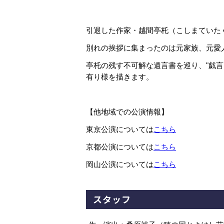
引退した作家・越間亭杔（こしまていた
別れの挨拶に集まったのは元家族、元愛
亭杔の残す不可解な遺言書を巡り、"戯
有り様を描きます。
【他地域での公演情報】
東京公演については
こちら
京都公演については
こちら
岡山公演については
こちら
スタッフ