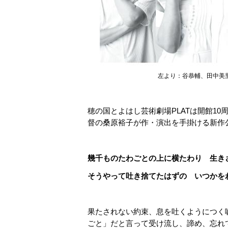
左より：谷恭輔、田中美
穂の国とよはし芸術劇場PLATは開館10
督の桑原裕子が作・演出を手掛ける新作
幾千ものたわごとの上に横たわり 生き
そうやって吐き捨てたはずの いつかを
果たされない約束、息を吐くようにつく
ごと」だと言って受け流し、諦め、忘れ