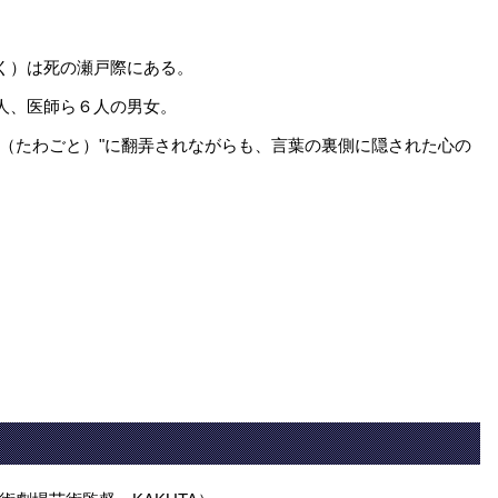
く）は死の瀬戸際にある。
人、医師ら６人の男女。
言（たわごと）"に翻弄されながらも、言葉の裏側に隠された心の