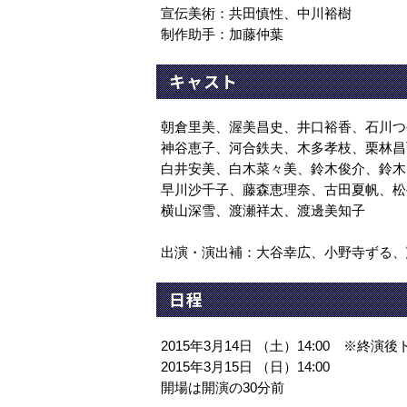
宣伝美術：共田慎性、中川裕樹
制作助手：加藤仲葉
キャスト
朝倉里美、渥美昌史、井口裕香、石川つ
神谷恵子、河合鉄夫、木多孝枝、栗林昌
白井安美、白木菜々美、鈴木俊介、鈴木
早川沙千子、藤森恵理奈、古田夏帆、松
横山深雪、渡瀬祥太、渡邊美知子
出演・演出補：大谷幸広、小野寺ずる、
日程
2015年3月14日 （土）14:00 ※終演
2015年3月15日 （日）14:00
開場は開演の30分前