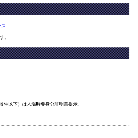
ース
す。
高校生以下）は入場時要身分証明書提示。