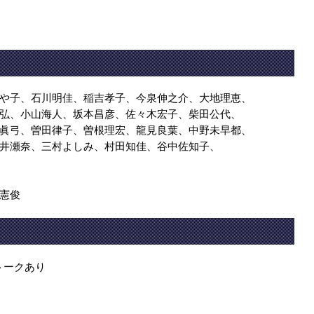
や子、石川明佳、稲吉孝子、今泉伸之介、大地理恵、
弘、小山海人、坂本昌彦、佐々木宏子、柴田公代、
眞弓、曽田律子、曽根理宏、龍見良葉、中野未早都、
井瀬奈、三村よしみ、村田知佳、谷中佐知子、
憲俊
後トークあり