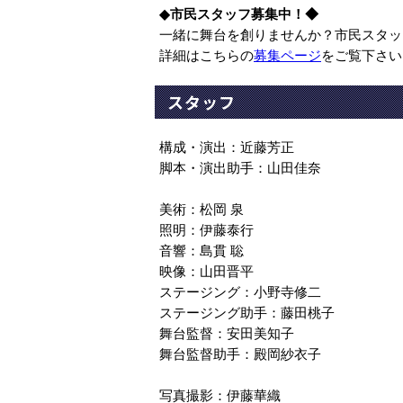
◆市民スタッフ募集中！◆
一緒に舞台を創りませんか？市民スタッ
詳細はこちらの
募集ページ
をご覧下さい
スタッフ
構成・演出：近藤芳正
脚本・演出助手：山田佳奈
美術：松岡 泉
照明：伊藤泰行
音響：島貫 聡
映像：山田晋平
ステージング：小野寺修二
ステージング助手：藤田桃子
舞台監督：安田美知子
舞台監督助手：殿岡紗衣子
写真撮影：伊藤華織