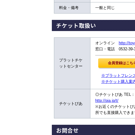
料金・備考
一般と同じ
チケット取扱い
オンライン
http://to
窓口・電話 0532-39
プラットチケ
ットセンター
※プラットフレン
※チケット購入案
◎チケットぴあ TEL：05
http://pia.jp/t/
チケットぴあ
※お近くのチケットぴ
所でも直接購入できま
お問合せ