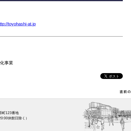
ttp://toyohashi-at.jp
化事業
原町123番地
0〜20:00休館日除く）