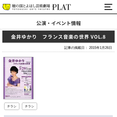
公演・イベント情報
最新の公演・イベント情報
金井ゆかり フランス音楽の世界 VOL.8
演劇・ダンス・音楽など
公式SNS
記事の掲載日： 2015年1月26日
ワークショップ・講座
イベント
プラットについて
チケット・座席表・鑑賞サポートなど
施設の利用について
チラシ
チラシ
サポート