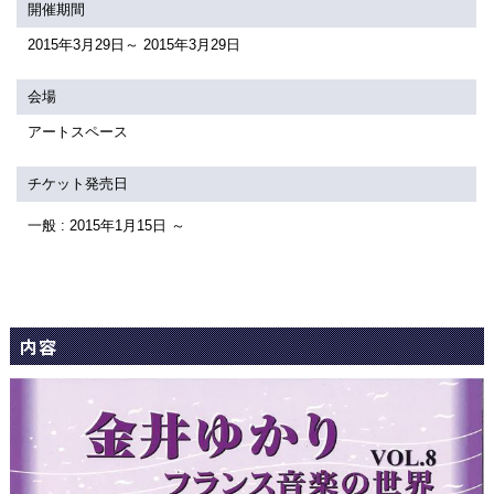
関連団体・施設
開催期間
2015年3月29日～ 2015年3月29日
アクセシビリティ/
会員制度のご案内
サービス
会場
座席表
月間スケジュール
アートスペース
プラットニュース
出版物・映像
チケット発売日
一般 : 2015年1月15日 ～
交通アクセス
お問合せ
サイトマップ
トップに戻る
内容