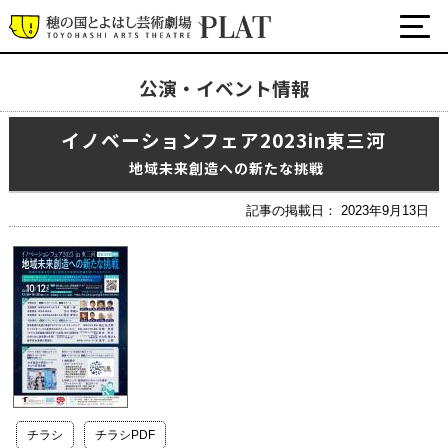
公演・イベント情報
最新の公演・イベント情報
イノベーションフェア2023in東三河
演劇・ダンス・音楽など
公式SNS
地域未来創造への新たな挑戦
ワークショップ・講座
記事の掲載日： 2023年9月13日
イベント
プラットについて
チケット・座席表・鑑賞サポートなど
施設の利用について
サポート
チラシ
チラシPDF