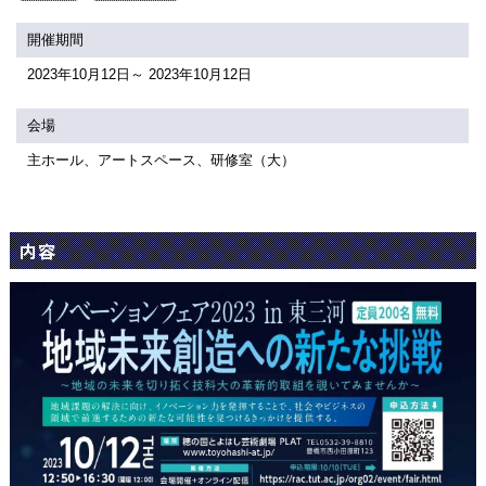
関連団体・施設
開催期間
アクセシビリティ/
会員制度のご案内
2023年10月12日～ 2023年10月12日
サービス
座席表
月間スケジュール
会場
主ホール、アートスペース、研修室（大）
プラットニュース
出版物・映像
内容
交通アクセス
お問合せ
サイトマップ
トップに戻る