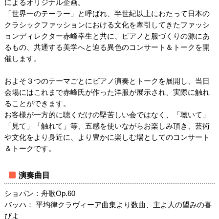
によるオリジナル企画。
「世界一のテーラー」と呼ばれ、半世紀以上にわたって日本の
クラシックファッションにおける文化を牽引してきたファッシ
ョンディレクター赤峰幸生と共に、ピアノと服づくりの源にあ
るもの、共通する美学へと迫る異色のコンサート＆トークを開
催します。
およそ３つのテーマごとにピアノ演奏とトークを展開し、当日
会場にはこれまで赤峰氏が作った洋服が展示され、実際に触れ
ることができます。
お客様が一方的に聴くだけの堅苦しい会ではなく、「聴いて」
「見て」「触れて」等、五感を使いながらお楽しみ頂き、芸術
や文化をより身近に、より豊かに楽しむ場としてのコンサート
＆トークです。
演奏曲目
ショパン：舟歌Op.60
バッハ： 平均律クラヴィーア曲集より数曲、主よ人の望みの喜
びよ