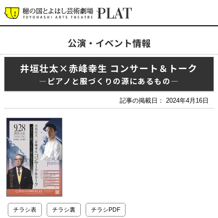
公演・イベント情報
最新の公演・イベント情報
井垣壮太×赤峰幸生 コンサート＆トーク
演劇・ダンス・音楽など
―ピアノと服づくりの源にあるもの―
公式SNS
ワークショップ・講座
記事の掲載日： 2024年4月16日
イベント
プラットについて
チケット・座席表・鑑賞サポートなど
施設の利用について
サポート
チラシ表
チラシ裏
チラシPDF