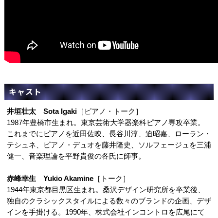
キャスト
井垣壮太 Sota Igaki
［ピアノ・トーク］
1987年豊橋市生まれ。東京芸術大学器楽科ピアノ専攻卒業。
これまでにピアノを近田佐映、長谷川淳、迫昭嘉、ローラン・
テシュネ、ピアノ・デュオを藤井隆史、ソルフェージュを三浦
健一、音楽理論を平野貴俊の各氏に師事。
赤峰幸生 Yukio Akamine
［トーク］
1944年東京都目黒区生まれ。桑沢デザイン研究所を卒業後、
独自のクラシックスタイルによる数々のブランドの企画、デザ
インを手掛ける。1990年、株式会社インコントロを広尾にて