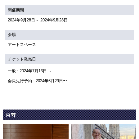
関連団体・施設
開催期間
アクセシビリティ/
会員制度のご案
2024年9月28日～ 2024年9月28日
サービス
会場
座席表
月間スケジュー
アートスペース
プラットニュース
出版物・映像
チケット発売日
一般 : 2024年7月13日 ～
交通アクセス
お
会員先行予約 : 2024年6月29日〜
サイトマップ
トッ
内容