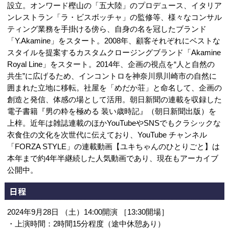
設立。オンワード樫山の「五大陸」のプロデュース、イタリア
ンレストラン「ラ・ビスボッチャ」の監修等、様々なコンサル
ティング業務を手掛ける傍ら、自身の名を冠したブランド
「Y.Akamine」をスタート。2008年、顧客それぞれにベストな
スタイルを提案するカスタムクロージングブランド「Akamine
Royal Line」をスタート。2014年、企画の視点を“人と自然の
共生”に広げるため、インコントロを神奈川県川崎市の自然に
囲まれた立地に移転。社屋を「めだか荘」と命名して、企画の
創造と発信、体感の場として活用。朝日新聞の連載を収録した
電子書籍『男の粋を極める 装い歳時記』（朝日新聞出版）を
上梓。近年は雑誌連載のほかYouTubeやSNSでもクラシックな
衣食住の文化を次世代に伝えており、YouTube チャンネル
「FORZA STYLE」の連載動画【ユキちゃんのひとりごと】は
本年まで約4年半継続した人気動画であり、現在もアーカイブ
公開中。
日程
2024年9月28日 （土）14:00開演 ［13:30開場］
・上演時間：2時間15分程度（途中休憩あり）