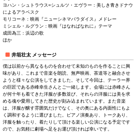
ヨハン・シュトラウス=シュルツ・エヴラー：美しき青きドナウ
によるアラベスク
モリコーネ：映画『ニューシネマパラダイス』メドレー
ミシェル・ルグラン：映画『はなればなれに』テーマ
成田為三：浜辺の歌
ほか
井垣壮太 メッセージ
僕は以前から異なるものを合わせて未知のものを作ることに興
味があり、これまで音楽を朗読、無声映画、茶道等と融合させ
ようと様々な公演をしてきました。そして今回は、テーラー界
の巨匠である赤峰幸生さんとご一緒します。会場には赤峰さん
が何十年も着てきた洋服が多数並び、それらの洋服には美を求
める魂や愛用してきた歴史が刻み込まれています。また音楽
は、洋服が醸す雰囲気だけでなく、その奥にある内面性にもよ
く調和するように選びました。ピアノ演奏あり、トークあり、
洋服を触ったり、着たりして頂ける楽しい公演になる予定です
ので、お気軽に劇場へ足をお運び頂ければ幸いです。