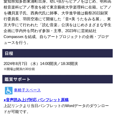
愛知県知多郡東浦町出身。幼い頃からピアノをはじめ、明和高
校音楽科ピアノ専攻を経て東京藝術大学楽理科に在籍。ピアノ
を磯貝直子氏、西典代氏に師事。大学進学後は藝祭2022副実
行委員長、羽田空港にて開催した「音×美 うたをみる展」、東
京大学にて行われた「読む音楽」公演をはじめさまざまな学生
企画に学内外を問わず参加・主導。2023年に芸術結社
Compasser.を結成、自らアートプロジェクトの企画・プロデ
ュースを行う。
日程
2024年8月7日 （水）14:00開演／18:30開演
※開場は開演の30分前
鑑賞サポート
車椅子スペース
●音声読み上げ対応 パンフレット原稿
上記リンクより当日パンフレットのWordデータのダウンロー
ドが可能です。