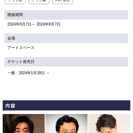
チラシ表
チラシ裏
PDF形式
関連団体・施設
開催期間
アクセシビリティ/
会員制度のご案内
サービス
2024年8月7日～ 2024年8月7日
座席表
月間スケジュール
会場
プラットニュース
出版物・映像
アートスペース
チケット発売日
交通アクセス
お問合せ
一般 : 2024年5月28日 ～
サイトマップ
トップに戻る
内容