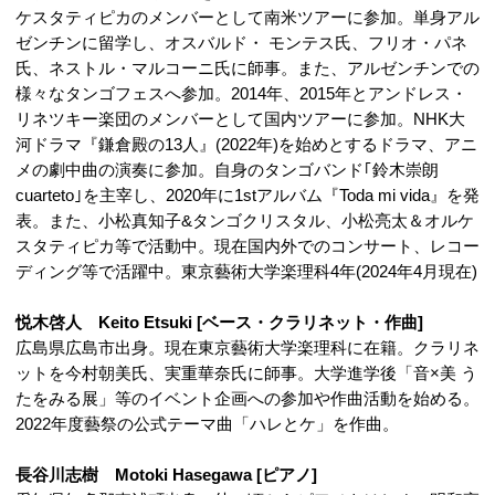
ケスタティピカのメンバーとして南米ツアーに参加。単身アル
ゼンチンに留学し、オスバルド・ モンテス氏、フリオ・パネ
氏、ネストル・マルコーニ氏に師事。また、アルゼンチンでの
様々なタンゴフェスへ参加。2014年、2015年とアンドレス・
リネツキー楽団のメンバーとして国内ツアーに参加。NHK大
河ドラマ『鎌倉殿の13人』(2022年)を始めとするドラマ、アニ
メの劇中曲の演奏に参加。自身のタンゴバンド｢鈴木崇朗
cuarteto｣を主宰し、2020年に1stアルバム『Toda mi vida』を発
表。また、小松真知子&タンゴクリスタル、小松亮太＆オルケ
スタティピカ等で活動中。現在国内外でのコンサート、レコー
ディング等で活躍中。東京藝術大学楽理科4年(2024年4月現在)
悦木啓人 Keito Etsuki [ベース・クラリネット・作曲]
広島県広島市出身。現在東京藝術大学楽理科に在籍。クラリネ
ットを今村朝美氏、実重華奈氏に師事。大学進学後「音×美 う
たをみる展」等のイベント企画への参加や作曲活動を始める。
2022年度藝祭の公式テーマ曲「ハレとケ」を作曲。
長谷川志樹 Motoki Hasegawa [ピアノ]