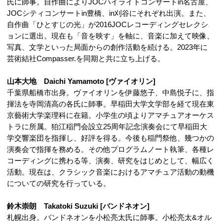
氏に師事。自作曲によりJOCハイライトコンサートin名古屋、
JOCシティコンサートin豊橋、in刈谷にそれぞれ出演。また、
自作曲「ひとすじの光」が2016JOCレコーディングセレクシ
ョンに選出。現在も「音を映す」を軸に、音楽に加えて映像、
写真、文学といった局面からの創作活動を続ける。2023年に
芸術結社Compasser.を同期と共に立ち上げる。
山本大地 Daichi Yamamoto [ヴァイオリン]
千葉県船橋市出身。ヴァイオリンを伊藤悠子、中島悦子に、指
揮法を寺岡清高の各氏に師事。早稲田大学文学部を経て現在東
京藝術大学楽理科に在籍。小学生の頃よりアマチュアオーケス
トラに所属。狛江稲門会設立25周年記念演奏会にて早稲田大
学交響楽団を指揮し、好評を得る。今後も稲門祭他、幾つかの
演奏会で指揮を務める。その他プログラムノート執筆、各種レ
コーディングに携わる等、演奏、研究をはじめとして、幅広く
活動。現在は、クラシック音楽におけるアマチュア活動の動機
についての研究を行っている。
鈴木崇朗 Takatoki Suzuki [バンドネオン]
札幌出身。バンドネオンを小松亮太氏に師事。小松亮太&オル