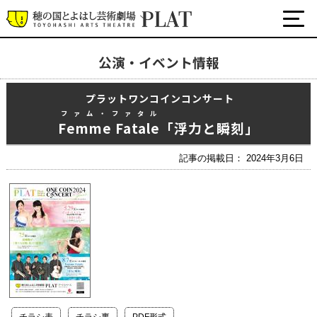
公演・イベント情報
最新の公演・イベント情報
プラットワンコインコンサート
演劇・ダンス・音楽など
ファム・ファタル
公式SNS
Femme Fatale
「浮力と瞬刻」
ワークショップ・講座
記事の掲載日： 2024年3月6日
イベント
プラットについて
チケット・座席表・鑑賞サポートなど
施設の利用について
サポート