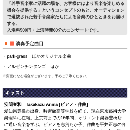
「若手音楽家に活躍の場を、お客様にはより音楽を楽しめる
機会を提供する」というコンセプトのもと、オーディション
で選抜された若手音楽家たちによる音楽のひとときをお届け
する、
入場料500円・上演時間60分のコンサートです。
演奏予定曲目
・
park-grass ほかオリジナル楽曲
・アルゼンチンタンゴ
ほか
※変更になる場合がございます。予めご了承ください。
キャスト
安間誉和 Takakazu Anma [ピアノ・作曲]
愛知県豊橋市出身。時習館高等学校を経て、現在東京藝術大学
楽理科に在籍。上京前までの16年間、オリエント楽器豊橋店
に通い音楽を学ぶ。ピアノを志賀たか子、作曲を平井正志の各