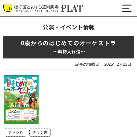
公演・イベント情報
最新の公演・イベント情報
0歳からのはじめてのオーケストラ
演劇・ダンス・音楽など
公式SNS
〜動物大行進〜
ワークショップ・講座
記事の掲載日： 2025年2月13日
イベント
プラットについて
チケット・座席表・鑑賞サポートなど
施設の利用について
サポート
チラシ表
チラシ裏