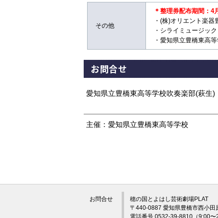
＊整理券配布期間：4月1
・(株)オリエント楽器豊橋
その他
・シライミュージック 05
・愛知県立豊橋東高等学校 
お問合せ
愛知県立豊橋東高等学校吹奏楽部(萩生) 053
主催：愛知県立豊橋東高等学校
お問合せ
穂の国とよはし芸術劇場PLAT
〒440-0887 愛知県豊橋市西小田
電話番号 0532-39-8810（9:0