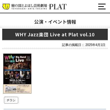
公演・イベント情報
最新の公演・イベント情報
WHY Jazz楽団 Live at Plat vol.10
演劇・ダンス・音楽など
公式SNS
記事の掲載日： 2025年4月1日
ワークショップ・講座
イベント
プラットについて
チケット・座席表・鑑賞サポートなど
施設の利用について
チラシ
サポート