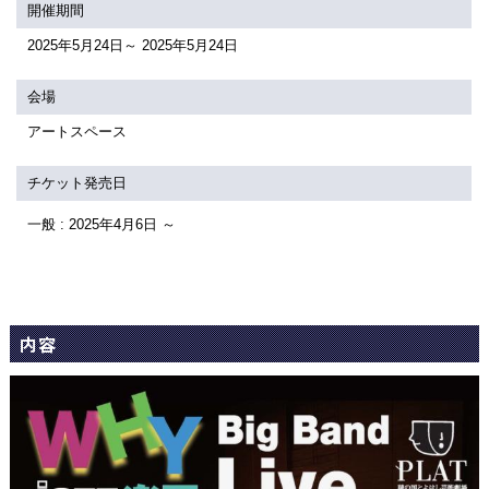
関連団体・施設
開催期間
2025年5月24日～ 2025年5月24日
アクセシビリティ/
会員制度のご案内
サービス
会場
座席表
月間スケジュール
アートスペース
プラットニュース
出版物・映像
チケット発売日
一般 : 2025年4月6日 ～
交通アクセス
お問合せ
サイトマップ
トップに戻る
内容