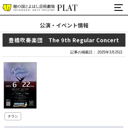
公演・イベント情報
最新の公演・イベント情報
豊橋吹奏楽団 The 9th Regular Concert
演劇・ダンス・音楽など
公式SNS
記事の掲載日： 2025年3月25日
ワークショップ・講座
イベント
プラットについて
チケット・座席表・鑑賞サポートなど
施設の利用について
チラシ
サポート