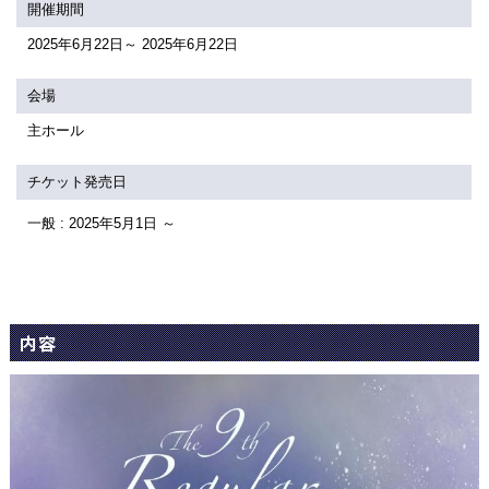
関連団体・施設
開催期間
2025年6月22日～ 2025年6月22日
アクセシビリティ/
会員制度のご案内
サービス
会場
座席表
月間スケジュール
主ホール
プラットニュース
出版物・映像
チケット発売日
一般 : 2025年5月1日 ～
交通アクセス
お問合せ
サイトマップ
トップに戻る
内容