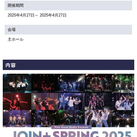
関連団体・施設
開催期間
2025年4月27日～ 2025年4月27日
アクセシビリティ/
会員制度のご案内
サービス
会場
座席表
月間スケジュール
主ホール
プラットニュース
出版物・映像
内容
交通アクセス
お問合せ
サイトマップ
トップに戻る