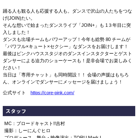
踊る人も観る人も応援する人も。ダンスで沢山の人たちをつな
げ(JOIN)たい。
そんな想いで始まったダンスライブ「JOIN+」も 1３年目に突
入しました！
ダンスも出場チームもパワーアップ！今年も総勢 80 チームが
「パワフル×キュート×セクシー」なダンスをお届けします！
最後はピンクハウススタジオのダンスインスタクターとゲスト
ダンサーによる迫力のショーケースも！是非会場でお楽しみく
ださい！
当日は「専用チャット」も同時開設！！ 会場の声援はもちろ
ん、オンラインでダンサーにメッセージを届けましょう！
公式サイト
https://core-pink.com/
スタッフ
MC：ブロードキャスト!!吉村
撮影：しーにんぐヒロ
プロデュース、舞台・映像演出：TORU Mark.I