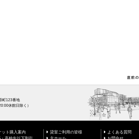
原町123番地
0〜20:00休館日除く）
ケット購入案内
貸室ご利用の皆様
よくある質問
25・高校生以下割引
主ホール
お問合せ