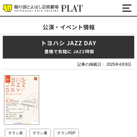
公演・イベント情報
最新の公演・イベント情報
トヨハシ JAZZ DAY
演劇・ダンス・音楽など
公式SNS
豊橋で気軽に JAZZ時間
ワークショップ・講座
記事の掲載日： 2025年4月8日
イベント
プラットについて
チケット・座席表・鑑賞サポートなど
施設の利用について
サポート
チラシ表
チラシ裏
チラシPDF