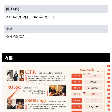
関連団体・施設
開催期間
アクセシビリティ/
会員制度のご案内
2025年6月22日～ 2025年6月22日
サービス
座席表
月間スケジュール
会場
創造活動室A
プラットニュース
出版物・映像
内容
交通アクセス
お問合せ
サイトマップ
トップに戻る