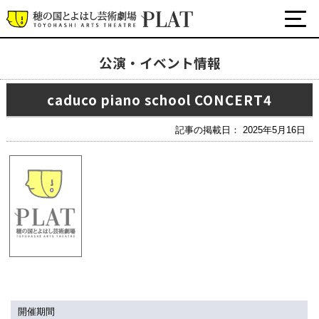
公演・イベント情報
最新の公演・イベント情報
caduco piano school CONCERT4
演劇・ダンス・音楽など
公式SNS
記事の掲載日： 2025年5月16日
ワークショップ・講座
イベント
プラットについて
チケット・座席表・鑑賞サポートなど
施設の利用について
サポート
開催期間