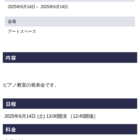
関連団体・施設
2025年6月14日～ 2025年6月14日
アクセシビリティ/
会員制度のご案内
会場
サービス
アートスペース
座席表
月間スケジュール
プラットニュース
出版物・映像
内容
交通アクセス
お問合せ
ピアノ教室の発表会です。
サイトマップ
トップに戻る
日程
2025年6月14日 (土) 13:00開演 ［12:45開場］
料金