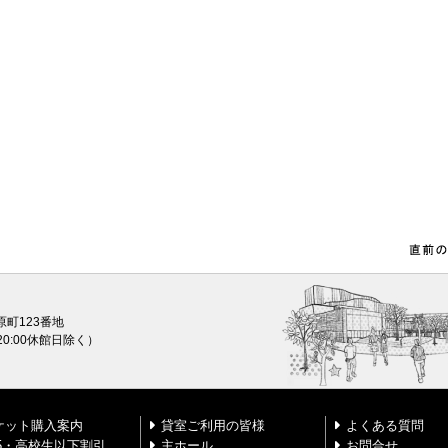
原町123番地
0〜20:00休館日除く）
ケット購入案内
貸室ご利用の皆様
よくある質問
25・高校生以下割引
主ホール
お問合せ