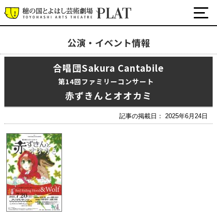
公演・イベント情報
最新の公演・イベント情報
合唱団Sakura Cantabile
演劇・ダンス・音楽など
公式SNS
第14回ファミリーコンサート
ワークショップ・講座
赤ずきんとオオカミ
イベント
記事の掲載日： 2025年6月24日
プラットについて
チケット・座席表・鑑賞サポートなど
施設の利用について
サポート