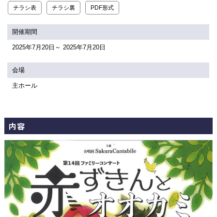
関連団体・施設
チラシ表
チラシ裏
PDF形式
アクセシビリティ/
会員制度のご案内
開催期間
サービス
2025年7月20日～ 2025年7月20日
座席表
月間スケジュール
会場
プラットニュース
出版物・映像
主ホール
交通アクセス
お問合せ
内容
サイトマップ
トップに戻る