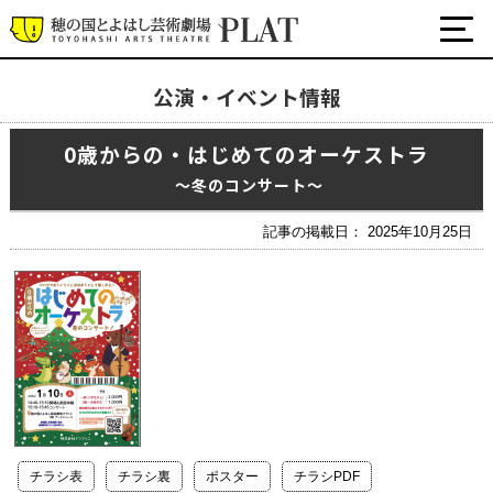
公演・イベント情報
最新の公演・イベント情報
0歳からの・はじめてのオーケストラ
演劇・ダンス・音楽など
公式SNS
〜冬のコンサート〜
ワークショップ・講座
記事の掲載日： 2025年10月25日
イベント
プラットについて
チケット・座席表・鑑賞サポートなど
施設の利用について
サポート
チラシ表
チラシ裏
ポスター
チラシPDF