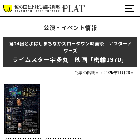
公演・イベント情報
最新の公演・イベント情報
第24回とよはしまちなかスロータウン映画祭 アフターア
演劇・ダンス・音楽など
ワーズ
公式SNS
ライムスター宇多丸 映画「密輸1970」
ワークショップ・講座
イベント
記事の掲載日： 2025年11月26日
プラットについて
チケット・座席表・鑑賞サポートなど
施設の利用について
サポート