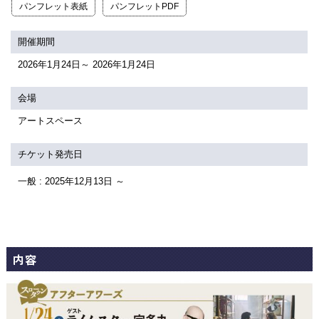
関連団体・施設
パンフレット表紙
パンフレットPDF
アクセシビリティ/
会員制度のご案内
開催期間
サービス
2026年1月24日～ 2026年1月24日
座席表
月間スケジュール
会場
プラットニュース
出版物・映像
アートスペース
チケット発売日
交通アクセス
お問合せ
一般 : 2025年12月13日 ～
サイトマップ
トップに戻る
内容