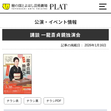
公演・イベント情報
最新の公演・イベント情報
講談 一龍斎貞鏡独演会
演劇・ダンス・音楽など
公式SNS
記事の掲載日： 2026年1月16日
ワークショップ・講座
イベント
プラットについて
チケット・座席表・鑑賞サポートなど
施設の利用について
チラシ表
チラシ裏
チラシPDF
サポート