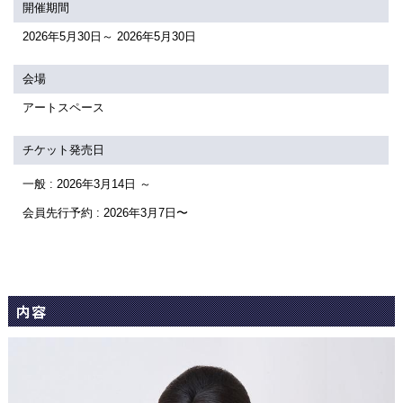
関連団体・施設
開催期間
2026年5月30日～ 2026年5月30日
アクセシビリティ/
会員制度のご案内
サービス
会場
座席表
月間スケジュール
アートスペース
プラットニュース
出版物・映像
チケット発売日
一般 : 2026年3月14日 ～
交通アクセス
お問合せ
会員先行予約 : 2026年3月7日〜
サイトマップ
トップに戻る
内容