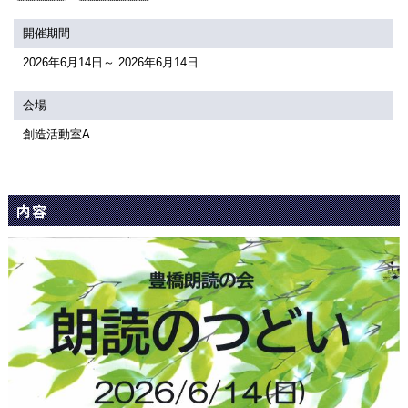
関連団体・施設
開催期間
アクセシビリティ/
会員制度のご案内
2026年6月14日～ 2026年6月14日
サービス
座席表
月間スケジュール
会場
創造活動室A
プラットニュース
出版物・映像
内容
交通アクセス
お問合せ
サイトマップ
トップに戻る