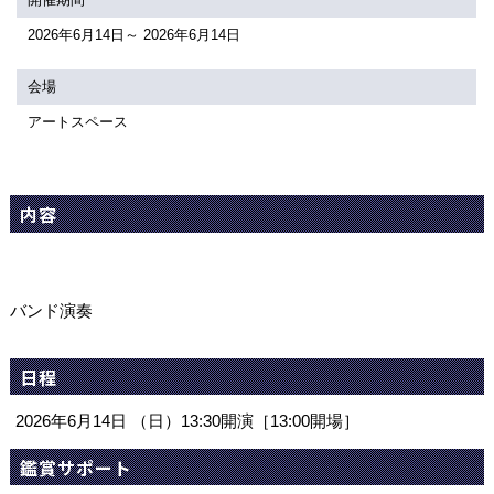
関連団体・施設
2026年6月14日～ 2026年6月14日
アクセシビリティ/
会員制度のご案内
サービス
会場
アートスペース
座席表
月間スケジュール
プラットニュース
出版物・映像
内容
交通アクセス
お問合せ
バンド演奏
サイトマップ
トップに戻る
日程
2026年6月14日 （日）13:30開演［13:00開場］
鑑賞サポート