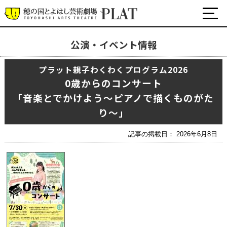
公演・イベント情報
最新の公演・イベント情報
プラット親子わくわくプログラム2026
演劇・ダンス・音楽など
0歳からのコンサート
公式SNS
「音楽とでかけよう～ピアノで描くものがた
ワークショップ・講座
り～」
イベント
記事の掲載日： 2026年6月8日
プラットについて
チケット・座席表・鑑賞サポートなど
施設の利用について
サポート