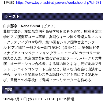
【詳細】
https://www.toyohashi-at.jp/event/workshop.php?id=671
キャスト
白井那奈 Nana Shirai
［ピアノ］
豊橋市出身。愛知県立明和高等学校音楽科を経て、昭和音楽大
学ピアノ演奏家コース卒業。夏期ウィーン国立音楽大学マスタ
ークラスディプロマ取得。第16回セシリア国際音楽コンクー
ル ピアノ部門 一般スター部門 第2位（最高位）。第46回ピテ
ィナピアノコンペティション グランミューズA1カテゴリー全
国大会入選。東京国際芸術協会管弦楽団ヌーベルバーグとの共
演、オーディション合格者による穂の国とよはし芸術劇場プラ
ットワンコインコンサート出演など、様々な演奏会に出演する
傍ら、ヤマハ音楽教室システム講師やこども園にて音楽あそ
び、豊橋市の小学校にて音楽ファシリテーターを務める。
日程
2026年7月30日 (木) 10:30～11:20［10:15開場］