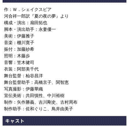
作：Ｗ．シェイクスピア
河合祥一郎訳『夏の夜の夢』より
構成・演出：扇田拓也
脚本・演出助手：永妻優一
美術：伊藤雅子
音楽：棚川寛子
振付：加藤紗希
照明：木藤歩
音響：笠木健司
衣装：阿部美千代
舞台監督：杣谷昌洋
舞台監督助手：高橋京子、関智恵
写真撮影：伊藤華織
宣伝美術：共田慎性、中川裕樹
制作：矢作勝義、吉川剛史、古村周布
制作助手：佐和ぐりこ、鳥井由美子
キャスト