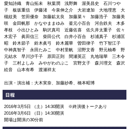
愛知詩織 青山拓未 秋葉潤 浅野舞 渥美昌史 石川つや
子 板坂重信 伊藤渚 今泉伸之介 大岩遼加 大地理恵 大
槻紋美 笠田優奈 加藤鉱太良 加藤菜々 加藤浩子 加藤美
咲 金田帆那 かなやままゆみ 釜元小百合 河合鉄夫 木多
孝枝 小出ひとみ 駒沢真司 近藤佐喜 佐久井太重子 佐々
木宏子 眞田信三 柴田公代 白井小百合 杉浦真子 杉浦匡
昭 鈴木節子 鈴木眞弓 鈴木麗華 曽田律子 竹下智江子
中神真智子 永田たみこ 中村里帆 沼野文香 野元柚希 野
元結水 早川沙千子 原田正則 間瀬英正 丸地瑞華 三木令
子 三村よしみ みやがわのぶこ 宮野文子 森川理文 森沢
絵音 山本有希 渡瀬祥太
出演・演出補：大木実奈、加藤紗希、橋本昭博
日程
2016年3月5日 （土）14:30開演 ※終演後トークあり
2016年3月6日 （日）14:30開演
開場は開演の30分前