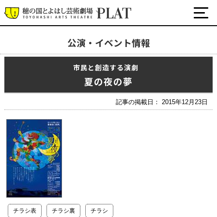
公演・イベント情報
最新の公演・イベント情報
市民と創造する演劇
演劇・ダンス・音楽など
夏の夜の夢
公式SNS
ワークショップ・講座
記事の掲載日： 2015年12月23日
イベント
プラットについて
チケット・座席表・鑑賞サポートなど
施設の利用について
サポート
チラシ表
チラシ裏
チラシ