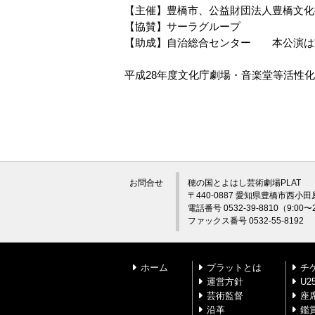
【主催】豊橋市、公益財団法人豊橋文化
【協賛】サーラグループ
【助成】自治総合センター 本公演は
平成28年度文化庁劇場・音楽堂等活性
お問合せ
穂の国とよはし芸術劇場PLAT
〒440-0887 愛知県豊橋市西小田
電話番号 0532-39-8810（9:0
ファックス番号 0532-55-8192
ホーム
プラットとは
チ
運営方針
U
芸術監督
座
沿革
鑑