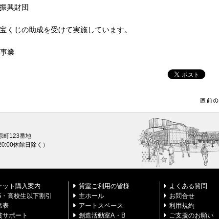
振興財団
宝くじの助成を受けて実施しています。
化事業
原町123番地
0〜20:00休館日除く）
ケット購入案内
貸室ご利用の皆様
よくある質問
25・高校生以下割引
主ホール
お問合せ
席表
アートスペース
利用規約
賞サポート
創造活動室A・B
ご支援のお願い