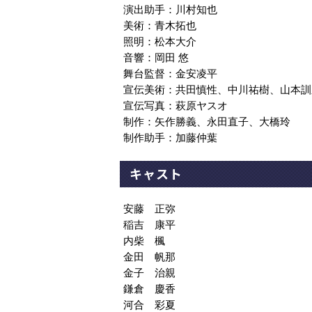
演出助手：川村知也
美術：青木拓也
照明：松本大介
音響：岡田 悠
舞台監督：金安凌平
宣伝美術：共田慎性、中川祐樹、山本訓
宣伝写真：萩原ヤスオ
制作：矢作勝義、永田直子、大橋玲
制作助手：加藤仲葉
キャスト
安藤 正弥
稲吉 康平
内柴 楓
金田 帆那
金子 治親
鎌倉 慶香
河合 彩夏