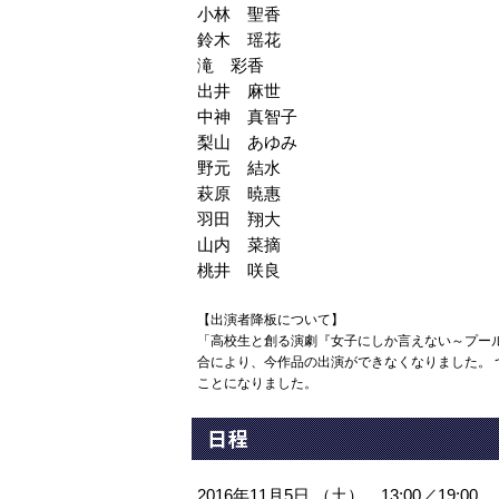
小林 聖香
鈴木 瑶花
滝 彩香
出井 麻世
中神 真智子
梨山 あゆみ
野元 結水
萩原 暁惠
羽田 翔大
山内 菜摘
桃井 咲良
【出演者降板について】
「高校生と創る演劇『女子にしか言えない～プー
合により、今作品の出演ができなくなりました。
ことになりました。
日程
2016年11月5日 （土） 13:00／19:00