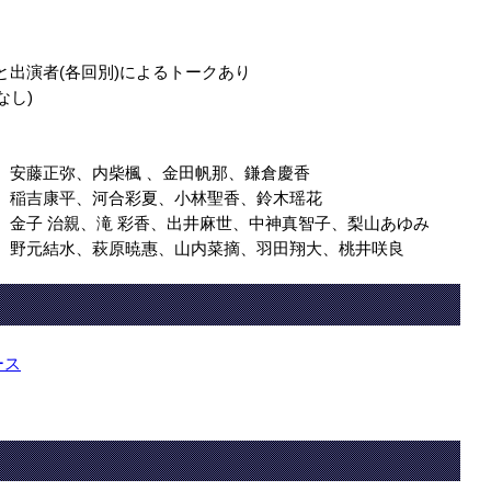
と出演者(各回別)によるトークあり
なし)
佳奈、安藤正弥、内柴楓 、金田帆那、鎌倉慶香
田佳奈、稲吉康平、河合彩夏、小林聖香、鈴木瑶花
田佳奈、金子 治親、滝 彩香、出井麻世、中神真智子、梨山あゆみ
田佳奈、野元結水、萩原暁惠、山内菜摘、羽田翔大、桃井咲良
ース