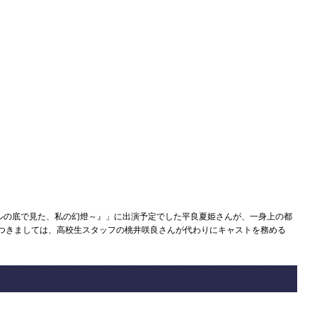
ルの底で見た、私の幻燈～』」に出演予定でした平良夏姫さんが、一身上の都
 つきましては、高校生スタッフの桃井咲良さんが代わりにキャストを務める