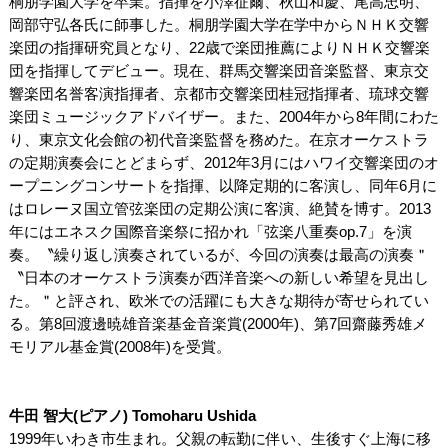
桐朋学園大学を卒業。指揮を小澤征爾、秋山和慶、尾高忠明、
岡部守弘各氏に師事した。桐朋学園大学在学中からＮＨＫ交響
楽団の指揮研究員となり、22歳で楽団推薦によりＮＨＫ交響楽
団を指揮してデビュー。現在、群馬交響楽団音楽監督、東京交
響楽団名誉客演指揮者、京都市交響楽団桂冠指揮者、琉球交響
楽団ミュージックアドバイザー。また、2004年から8年間にわた
り、東京文化会館の初代音楽監督を務めた。在京オーケストラ
の定期演奏会にとどまらず、2012年3月にはハワイ交響楽団のオ
ープニングコンサートを指揮、以降定期的に客演し、同年6月に
はロレーヌ国立管弦楽団の定期公演に客演、絶賛を博す。2013
年にはエネスク国際音楽祭に招かれ「弦楽八重奏op.7」を演
奏。〝繰り返し演奏されているが、今回の演奏は最高の演奏＂
〝日本のオーケストラ演奏が西洋音楽への新しい希望を見出し
た。＂と評され、欧米での活躍にも大きな期待が寄せられてい
る。第8回渡邊暁雄音楽基金音楽賞(2000年)、第7回齋藤秀雄メ
モリアル基金賞(2008年)を受賞。
牛田 智大(ピアノ) Tomoharu Ushida
1999年いわき市生まれ。父親の転勤に伴い、生後すぐ上海に移