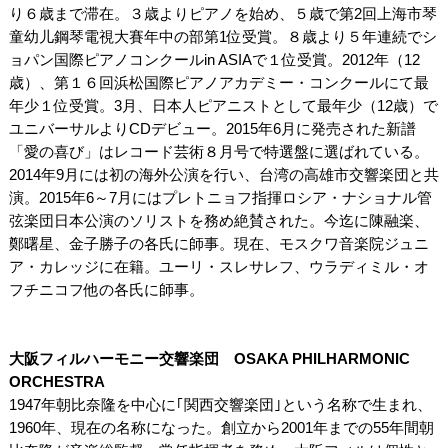
り６歳まで滞在。３歳よりピアノを始め、５歳で第2回上海市琴
童幼儿鋼琴電視大賽年中の部第1位受賞。８歳より５年連続でシ
ョパン国際ピアノコンクールin ASIAで１位受賞。2012年（12
歳）、第１６回浜松国際ピアノアカデミー・コンクールにて最
年少１位受賞。3月、日本人ピアニストとして最年少（12歳）で
ユニバーサルよりCDデビュー。2015年6月に発売された新譜
「愛の喜び」はレコード芸術８月号で特選盤に選ばれている。
2014年9月には初の海外公演を行い、台湾の高雄市交響楽団と共
演。2015年6～7月にはプレトニョフ指揮ロシア・ナショナル管
弦楽団日本公演のソリストを務め絶賛された。今迄に陳融楽、
鄭曙星、金子勝子の各氏に師事。現在、モスクワ音楽院ジュニ
ア・カレッジに在籍。ユーリ・スレサレフ、ウラディミル・オ
フチニコフ他の各氏に師事。
大阪フィルハーモニー交響楽団 OSAKA PHILHARMONIC
ORCHESTRA
1947年朝比奈隆を中心に｢関西交響楽団｣という名称で生まれ、
1960年、現在の名称になった。創立から2001年までの55年間朝