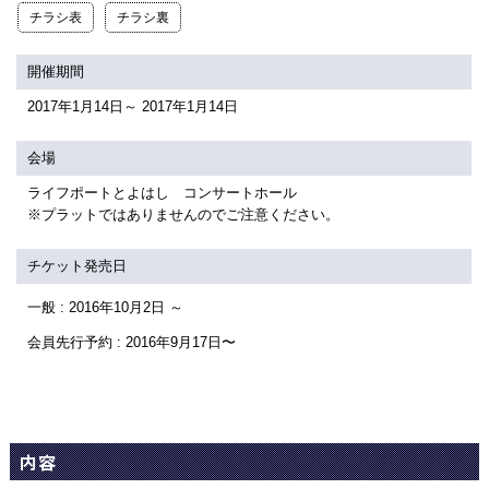
関連団体・施設
チラシ表
チラシ裏
アクセシビリティ/
会員制度のご案内
開催期間
サービス
2017年1月14日～ 2017年1月14日
座席表
月間スケジュール
会場
プラットニュース
出版物・映像
ライフポートとよはし コンサートホール
※プラットではありませんのでご注意ください。
交通アクセス
お問合せ
チケット発売日
一般 : 2016年10月2日 ～
サイトマップ
トップに戻る
会員先行予約 : 2016年9月17日〜
内容