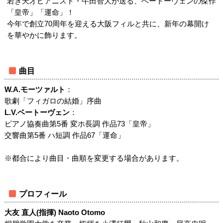
若き天才ピアニスト・牛田智大が送る、ベートーヴェンの傑作
「皇帝」「運命」！
今年で創立70周年を迎える大阪フィルと共に、新年の幕開け
を華やかに飾ります。
曲目
W.A.モーツァルト
：
歌劇「フィガロの結婚」序曲
L.V.ベートーヴェン
：
ピアノ協奏曲第5番 変ホ長調 作品73「皇帝」
交響曲第5番 ハ短調 作品67「運命」
※都合により曲目・曲順を変更する場合があります。
プロフィール
大友 直人(指揮) Naoto Otomo