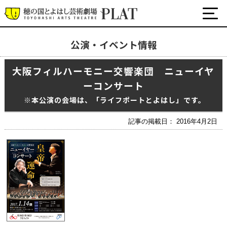
公演・イベント情報
最新の公演・イベント情報
大阪フィルハーモニー交響楽団 ニューイヤ
演劇・ダンス・音楽など
ーコンサート
公式SNS
ワークショップ・講座
※本公演の会場は、「ライフポートとよはし」です。
イベント
記事の掲載日： 2016年4月2日
プラットについて
チケット・座席表・鑑賞サポートなど
施設の利用について
サポート