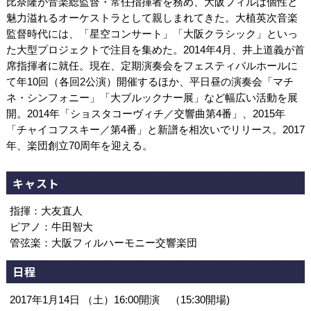
比奈隆が音楽総監督・常任指揮者を務め、大阪フィルは個性と
魅力溢れるオーケストラとして親しまれてきた。大植英次音楽
監督時代には、「星空コンサート」「大阪クラシック」といっ
た大型プロジェクトで注目を集めた。2014年4月、井上道義が首
席指揮者に就任。現在、定期演奏会をフェスティバルホールに
て年10回（各回2公演）開催するほか、平日昼の演奏会「マチ
ネ・シンフォニー」「大ブルックナー展」など幅広い活動を展
開。2014年「ショスタコーヴィチ／交響曲第4番」、2015年
「チャイコフスキー／第4番」と新譜を相次いでリリース。2017
年、楽団創立70周年を迎える。
キャスト
指揮：大友直人
ピアノ：牛田智大
管弦楽：大阪フィルハーモニー交響楽団
日程
2017年1月14日 （土）16:00開演 （15:30開場)