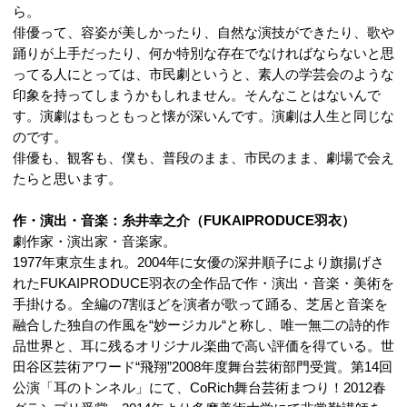
ら。
俳優って、容姿が美しかったり、自然な演技ができたり、歌や
踊りが上手だったり、何か特別な存在でなければならないと思
ってる人にとっては、市民劇というと、素人の学芸会のような
印象を持ってしまうかもしれません。そんなことはないんで
す。演劇はもっともっと懐が深いんです。演劇は人生と同じな
のです。
俳優も、観客も、僕も、普段のまま、市民のまま、劇場で会え
たらと思います。
作・演出・音楽：糸井幸之介（FUKAIPRODUCE羽衣）
劇作家・演出家・音楽家。
1977年東京生まれ。2004年に女優の深井順子により旗揚げさ
れたFUKAIPRODUCE羽衣の全作品で作・演出・音楽・美術を
手掛ける。全編の7割ほどを演者が歌って踊る、芝居と音楽を
融合した独自の作風を“妙ージカル“と称し、唯一無二の詩的作
品世界と、耳に残るオリジナル楽曲で高い評価を得ている。世
田谷区芸術アワード“飛翔”2008年度舞台芸術部門受賞。第14回
公演「耳のトンネル」にて、CoRich舞台芸術まつり！2012春