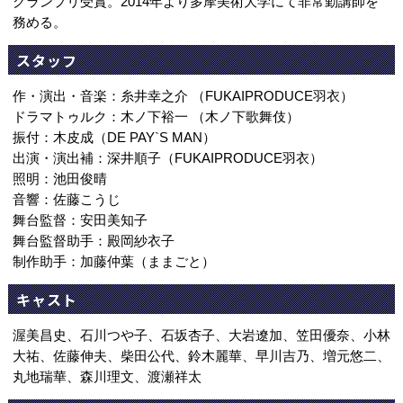
グランプリ受賞。2014年より多摩美術大学にて非常勤講師を
務める。
スタッフ
作・演出・音楽：糸井幸之介 （FUKAIPRODUCE羽衣）
ドラマトゥルク：木ノ下裕一 （木ノ下歌舞伎）
振付：木皮成（DE PAY`S MAN）
出演・演出補：深井順子（FUKAIPRODUCE羽衣）
照明：池田俊晴
音響：佐藤こうじ
舞台監督：安田美知子
舞台監督助手：殿岡紗衣子
制作助手：加藤仲葉（ままごと）
キャスト
渥美昌史、石川つや子、石坂杏子、大岩遼加、笠田優奈、小林
大祐、佐藤伸夫、柴田公代、鈴木麗華、早川吉乃、増元悠二、
丸地瑞華、森川理文、渡瀬祥太