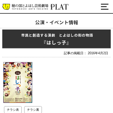
公演・イベント情報
最新の公演・イベント情報
市民と創造する演劇 とよはしの街の物語
演劇・ダンス・音楽など
『はしっ子』
公式SNS
ワークショップ・講座
記事の掲載日： 2016年4月2日
イベント
プラットについて
チケット・座席表・鑑賞サポートなど
施設の利用について
サポート
チラシ表
チラシ裏