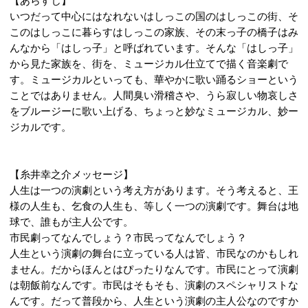
【あらすじ】
いつだって中心にはなれないはしっこの国のはしっこの街、そ
このはしっこに暮らすはしっこの家族、その末っ子の橋子はみ
んなから「はしっ子」と呼ばれています。そんな「はしっ子」
から見た家族を、街を、ミュージカル仕立てで描く音楽劇で
す。ミュージカルといっても、華やかに歌い踊るショーという
ことではありません。人間臭い滑稽さや、うら寂しい物哀しさ
をブルージーに歌い上げる、ちょっと妙なミュージカル、妙ー
ジカルです。
【糸井幸之介メッセージ】
人生は一つの演劇という考え方があります。そう考えると、王
様の人生も、乞食の人生も、等しく一つの演劇です。舞台は地
球で、誰もが主人公です。
市民劇ってなんでしょう？市民ってなんでしょう？
人生という演劇の舞台に立っている人は皆、市民なのかもしれ
ません。だからほんとはぴったりなんです。市民にとって演劇
は朝飯前なんです。市民はそもそも、演劇のスペシャリストな
んです。だって普段から、人生という演劇の主人公なのですか